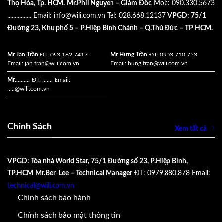
Thọ Hòa, Tp. HCM.
Mr.Phil Nguyen – Giám Đốc
Mob: 090.330.5673
................
Email:
info@wili.com.vn
Tel: 028.668.12137
VPGD: 75/1
Đường 23, Khu phố 5 – P.Hiệp Bình Chánh – Q.Thủ Đức – TP HCM.
Mr.Jan Trần
ĐT: 093.182.7417
Mr.Hưng Trần
ĐT: 0903.710.753
Email:
jan.tran@wili.com.vn
Email:
hung.tran@wili.com.vn
Mr..........
ĐT: .......
Email:
.....
@wili.com.vn
Chính Sách
Xem tất cả
VPGD: Tòa nhà World Star, 75/1 Đường số 23, P.Hiệp Bình,
TP.HCM
Mr.Ben Lee – Technical Manager
ĐT: 0979.880.878
Email:
technical@wili.com.vn
Chính sách bảo hành
Chính sách bảo mật thông tin