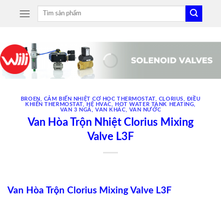
Skip
Tìm
to
kiếm:
content
BROEN
,
CẢM BIẾN NHIỆT CƠ HỌC THERMOSTAT
,
CLORIUS
,
ĐIỀU
KHIỂN THERMOSTAT
,
HỆ HVAC
,
HOT WATER TANK HEATING
,
VAN 3 NGẢ
,
VAN KHÁC
,
VAN NƯỚC
Van Hòa Trộn Nhiệt Clorius Mixing
Valve L3F
Van Hòa Trộn Clorius Mixing Valve L3F