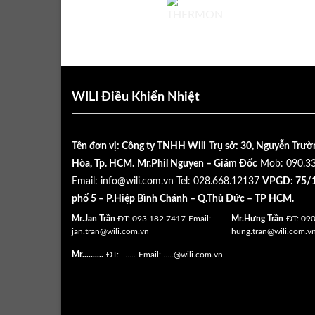
WILI Điều Khiển Nhiệt
Tên đơn vị: Công ty TNHH Wili
Trụ sở: 30, Nguyễn Trườ
Hòa, Tp. HCM.
Mr.Phil Nguyen – Giám Đốc
Mob: 090.3
Email:
info@wili.com.vn
Tel: 028.668.12137
VPGD: 75/1
phố 5 – P.Hiệp Bình Chánh – Q.Thủ Đức – TP HCM.
Mr.Jan Trần
ĐT: 093.182.7417
Email:
Mr.Hưng Trần
ĐT: 09
jan.tran@wili.com.vn
hung.tran@wili.com.v
Mr..........
ĐT: .......
Email: .....
@wili.com.vn