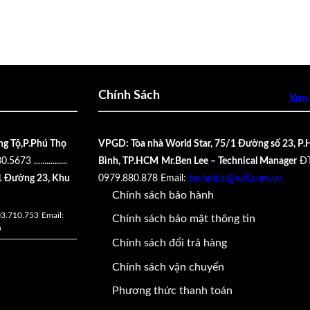
Chính Sách
Xem 
ng Tộ,P.Phú Thọ
VPGD: Tòa nhà World Star, 75/1 Đường số 23, P.
30.5673
................
Bình, TP.HCM
Mr.Ben Lee – Technical Manager
ĐT
 Đường 23, Khu
0979.880.878
Email:
technical@wili.com.vn
Chính sách bảo hành
03.710.753
Email:
Chính sách bảo mật thông tin
n
Chính sách đổi trả hàng
Chính sách vận chuyển
Phương thức thanh toán