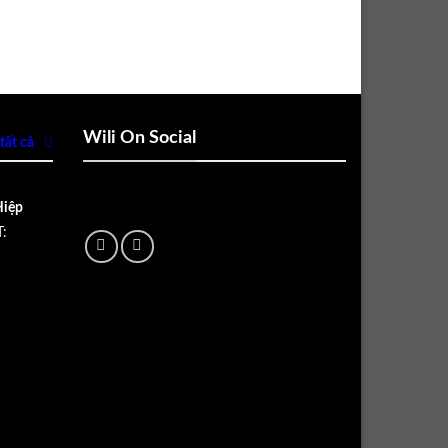
Wili On Social
tất cả
Hiệp
: