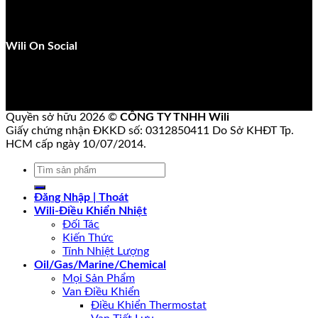
Wili On Social
Quyền sở hữu 2026 ©
CÔNG TY TNHH Wili
Giấy chứng nhận ĐKKD số: 0312850411 Do Sở KHĐT Tp.
HCM cấp ngày 10/07/2014.
Tìm
kiếm:
Đăng Nhập | Thoát
Wili-Điều Khiển Nhiệt
Đối Tác
Kiến Thức
Tính Nhiệt Lượng
Oil/Gas/Marine/Chemical
Mọi Sản Phẩm
Van Điều Khiển
Điều Khiển Thermostat