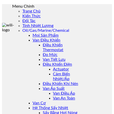
Skip
Menu Chính
to
Trang Chủ
content
Kiến Thức
Đối Tác
Tính Nhiệt Lượng
Oil/Gas/Marine/Chemical
Mọi Sản Phẩm
Van Điều Khiển
Điều Khiển
Thermostat
Đo Mức
Van Tiết Lưu
Điều Khiển Điện
Actuator
Cảm Biến
Nhiệt/Áp
Điều Khiển Khí Nén
Van Áp Suất
Van Điều Áp
Van An Toàn
Van Cơ
Hệ Thống Sấy Nhiệt
Sấy Bằng Hơi Nóng