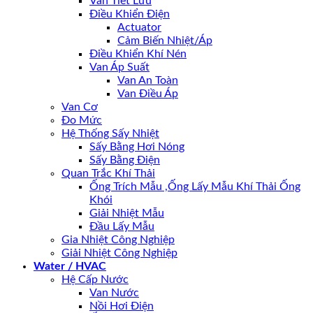
Van Tiết Lưu
Điều Khiển Điện
Actuator
Cảm Biến Nhiệt/Áp
Điều Khiển Khí Nén
Van Áp Suất
Van An Toàn
Van Điều Áp
Van Cơ
Đo Mức
Hệ Thống Sấy Nhiệt
Sấy Bằng Hơi Nóng
Sấy Bằng Điện
Quan Trắc Khí Thải
Ống Trích Mẫu ,Ống Lấy Mẫu Khí Thải Ống
Khói
Giải Nhiệt Mẫu
Đầu Lấy Mẫu
Gia Nhiệt Công Nghiệp
Giải Nhiệt Công Nghiệp
Water / HVAC
Hệ Cấp Nước
Van Nước
Nồi Hơi Điện