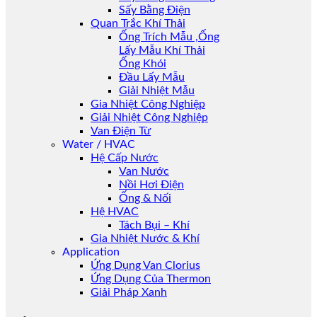
Sấy Bằng Điện
Quan Trắc Khí Thải
Ống Trích Mẫu ,Ống
Lấy Mẫu Khí Thải
Ống Khói
Đầu Lấy Mẫu
Giải Nhiệt Mẫu
Gia Nhiệt Công Nghiệp
Giải Nhiệt Công Nghiệp
Van Điện Từ
Water / HVAC
Hệ Cấp Nước
Van Nước
Nồi Hơi Điện
Ống & Nối
Hệ HVAC
Tách Bụi – Khí
Gia Nhiệt Nước & Khí
Application
Ứng Dụng Van Clorius
Ứng Dụng Của Thermon
Giải Pháp Xanh