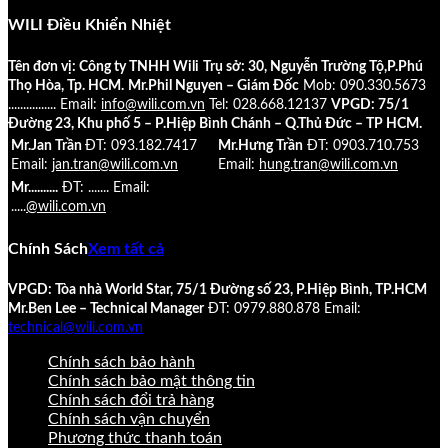
WILI Điều Khiển Nhiệt
Tên đơn vị: Công ty TNHH Wili
Trụ sở: 30, Nguyễn Trường Tộ,P.Phú
Thọ Hòa, Tp. HCM.
Mr.Phil Nguyen – Giám Đốc
Mob: 090.330.5673
................
Email:
info@wili.com.vn
Tel: 028.668.12137
VPGD: 75/1
Đường 23, Khu phố 5 – P.Hiệp Bình Chánh – Q.Thủ Đức – TP HCM.
Mr.Jan Trần
ĐT: 093.182.7417
Mr.Hưng Trần
ĐT: 0903.710.753
Email:
jan.tran@wili.com.vn
Email:
hung.tran@wili.com.vn
Mr..........
ĐT: .......
Email:
.....
@wili.com.vn
Chính Sách
Xem tất cả
VPGD: Tòa nhà World Star, 75/1 Đường số 23, P.Hiệp Bình, TP.HCM
Mr.Ben Lee – Technical Manager
ĐT: 0979.880.878
Email:
technical@wili.com.vn
Chính sách bảo hành
Chính sách bảo mật thông tin
Chính sách đổi trả hàng
Chính sách vận chuyển
Phương thức thanh toán