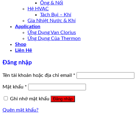
Ống & Nối
Hệ HVAC
Tách Bụi – Khí
Gia Nhiệt Nước & Khí
Application
Ứng Dụng Van Clorius
Ứng Dụng Của Thermon
Shop
Liên Hệ
Đăng nhập
Tên tài khoản hoặc địa chỉ email
*
Mật khẩu
*
Ghi nhớ mật khẩu
Đăng nhập
Quên mật khẩu?