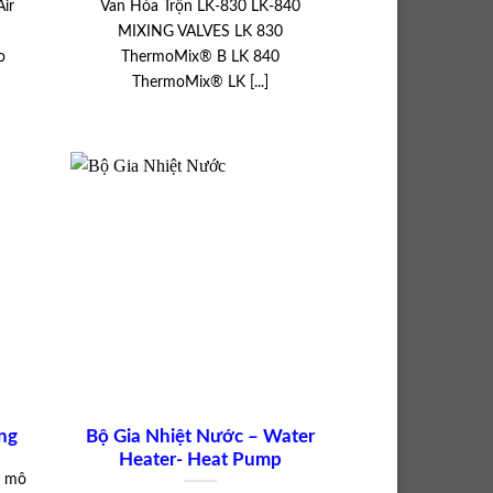
Air
Van Hòa Trộn LK-830 LK-840
MIXING VALVES LK 830
o
ThermoMix® B LK 840
ThermoMix® LK [...]
ống
Bộ Gia Nhiệt Nước – Water
Heater- Heat Pump
i mô