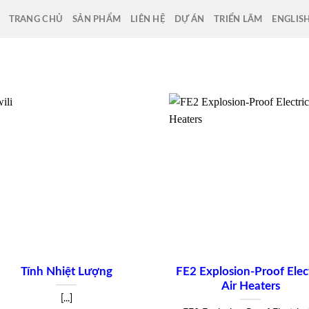
TRANG CHỦ
SẢN PHẨM
LIÊN HỆ
DỰ ÁN
TRIỂN LÃM
ENGLIS
Tính Nhiệt Lượng
FE2 Explosion-Proof Elec
Air Heaters
[...]