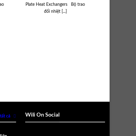
ao
Plate Heat Exchangers Bộ trao
đổi nhiệt [...]
Wili On Social
tất cả