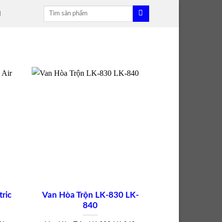
Tìm
H
kiếm:
tric
Van Hòa Trộn LK-830 LK-
840