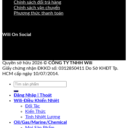
Chính sách đổi trả hàng
Chính sách vận chuyển
Phương thức thanh toán
Wili On Social
Quyền sở hữu 2026 ©
CÔNG TY TNHH Wili
Giấy chứng nhận ĐKKD số: 0312850411 Do Sở KHĐT Tp.
HCM cấp ngày 10/07/2014.
Tìm
kiếm:
Đăng Nhập | Thoát
Wili-Điều Khiển Nhiệt
Đối Tác
Kiến Thức
Tính Nhiệt Lượng
Oil/Gas/Marine/Chemical
Mọi Sản Phẩm