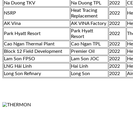
Na Duong TKV
Na Duong TPL
2022
CE
Heat Tracing
NSRP
2022
He
Replacement
AK Vina
AK VINA Factory
2022
He
Park Hyatt
Park Hyatt Resort
2022
Th
Resort
Cao Ngan Thermal Plant
Cao Ngan TPL
2022
He
Block 12 Field Development
Premier Oil
2022
He
Lam Son FPSO
Lam Son JOC
2022
He
LNG Hải Linh
Hai Linh
2022
He
Long Son Refinary
Long Son
2022
Ai