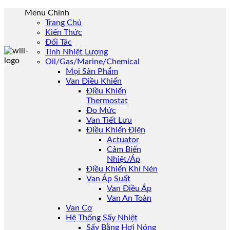
Skip
Menu Chính
to
Trang Chủ
content
Kiến Thức
Đối Tác
Tính Nhiệt Lượng
Oil/Gas/Marine/Chemical
Mọi Sản Phẩm
Van Điều Khiển
Điều Khiển
Thermostat
Đo Mức
Van Tiết Lưu
Điều Khiển Điện
Actuator
Cảm Biến
Nhiệt/Áp
Điều Khiển Khí Nén
Van Áp Suất
Van Điều Áp
Van An Toàn
Van Cơ
Hệ Thống Sấy Nhiệt
Sấy Bằng Hơi Nóng