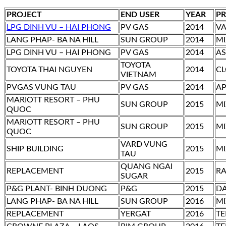
PROJECT
END USER
YEAR
P
LPG DINH VU – HAI PHONG
PV GAS
2014
VA
LANG PHAP- BA NA HILL
SUN GROUP
2014
MI
LPG DINH VU – HAI PHONG
PV GAS
2014
AS
TOYOTA
TOYOTA THAI NGUYEN
2014
CL
VIETNAM
PVGAS VUNG TAU
PV GAS
2014
AP
MARIOTT RESORT – PHU
SUN GROUP
2015
MI
QUOC
MARIOTT RESORT – PHU
SUN GROUP
2015
MI
QUOC
VARD VUNG
SHIP BUILDING
2015
MI
TAU
QUANG NGAI
REPLACEMENT
2015
RA
SUGAR
P&G PLANT- BINH DUONG
P&G
2015
DA
LANG PHAP- BA NA HILL
SUN GROUP
2016
MI
REPLACEMENT
YERGAT
2016
TE