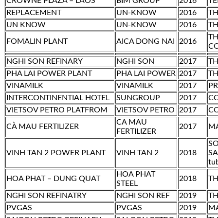
CROWNE PLAZA – LAOS
BIM GROUP
2016
TE
REPLACEMENT
UN-KNOW
2016
TH
UN KNOW
UN-KNOW
2016
TH
TH
FOMALIN PLANT
AICA DONG NAI
2016
C
NGHI SON REFINARY
NGHI SON
2017
TH
PHA LAI POWER PLANT
PHA LAI POWER
2017
TH
VINAMILK
VINAMILK
2017
PR
INTERCONTINENTIAL HOTEL
SUNGROUP
2017
CO
VIETSOV PETRO PLATFROM
VIETSOV PETRO
2017
CO
CA MAU
CÀ MAU FERTILIZER
2017
MA
FERTILIZER
SO
VINH TAN 2 POWER PLANT
VINH TAN 2
2018
SA
tu
HOA PHAT
HOA PHAT – DUNG QUAT
2018
TH
STEEL
NGHI SON REFINATRY
NGHI SON REF
2019
TH
PVGAS
PVGAS
2019
MA