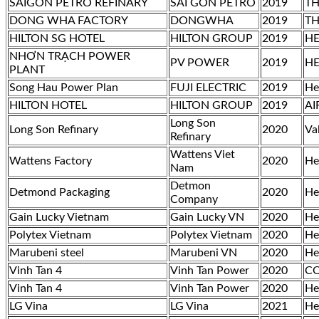
SAIGON PETRO REFINARY
SAI GON PETRO
2019
TH
DONG WHA FACTORY
DONGWHA
2019
TH
HILTON SG HOTEL
HILTON GROUP
2019
HE
NHƠN TRẠCH POWER
PV POWER
2019
HE
PLANT
Song Hau Power Plan
FUJI ELECTRIC
2019
He
HILTON HOTEL
HILTON GROUP
2019
AI
Long Son
Long Son Refinary
2020
Va
Refinary
Wattens Viet
Wattens Factory
2020
He
Nam
Detmon
Detmond Packaging
2020
He
Company
Gain Lucky Vietnam
Gain Lucky VN
2020
He
Polytex Vietnam
Polytex Vietnam
2020
He
Marubeni steel
Marubeni VN
2020
He
Vinh Tan 4
Vinh Tan Power
2020
CO
Vinh Tan 4
Vinh Tan Power
2020
He
LG Vina
LG Vina
2021
He