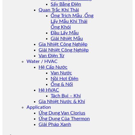
Sấy Bằng Điện
Quan Trắc Khí Thải
Ống Trích Mẫu ,Ống
Lấy Mẫu Khí Thải
Ống Khói
Đầu Lấy Mẫu
Giải Nhiệt Mẫu
Gia Nhiệt Công Nghiệp
Giải Nhiệt Công Nghiệp
Van Điện Từ
Water / HVAC
Hệ Cấp Nước
Van Nước
Nồi Hơi Điện
Ống & Nối
Hệ HVAC
Tách Bụi – Khí
Gia Nhiệt Nước & Khí
Application
Ứng Dụng Van Clorius
Ứng Dụng Của Thermon
Giải Pháp Xanh