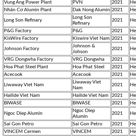
Vung Ang Power Plant
PVN
2021
He
Nhân Cơ Alumin Plant
Dak Nong Alumin
2021
He
Long Son
Long Son Refinary
2021
He
Refinary
P&G Factory
P&G
2021
He
KisWire Factory
Kiswire Viet Nam
2021
He
Johnson &
Johnson Factory
2021
He
Johson
VRG Dongwha Factory
VRG Dongwha
2021
He
Hoa Phat Steel Plant
Hoa Phat Steel
2021
He
Acecook
Acecook
2021
He
Liwaway Viet
Liwaway Viet Nam
2021
He
Nam
Hailide Viet Nam
Hailide Viet Nam
2021
He
BIWASE
BIWASE
2021
He
Ngoc Diep
Ngoc Diep Alumin
2021
He
Alumin
Sai Gon Petro
Sai Gon Petro
2021
He
VINCEM Cermen
VINCEM
2021
He