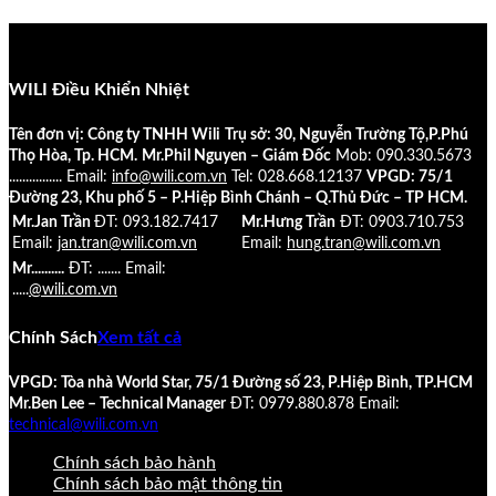
WILI Điều Khiển Nhiệt
Tên đơn vị: Công ty TNHH Wili
Trụ sở: 30, Nguyễn Trường Tộ,P.Phú
Thọ Hòa, Tp. HCM.
Mr.Phil Nguyen – Giám Đốc
Mob: 090.330.5673
................
Email:
info@wili.com.vn
Tel: 028.668.12137
VPGD: 75/1
Đường 23, Khu phố 5 – P.Hiệp Bình Chánh – Q.Thủ Đức – TP HCM.
Mr.Jan Trần
ĐT: 093.182.7417
Mr.Hưng Trần
ĐT: 0903.710.753
Email:
jan.tran@wili.com.vn
Email:
hung.tran@wili.com.vn
Mr..........
ĐT: .......
Email:
.....
@wili.com.vn
Chính Sách
Xem tất cả
VPGD: Tòa nhà World Star, 75/1 Đường số 23, P.Hiệp Bình, TP.HCM
Mr.Ben Lee – Technical Manager
ĐT: 0979.880.878
Email:
technical@wili.com.vn
Chính sách bảo hành
Chính sách bảo mật thông tin