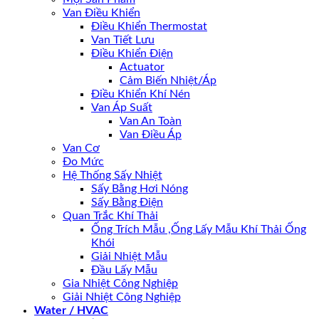
Van Điều Khiển
Điều Khiển Thermostat
Van Tiết Lưu
Điều Khiển Điện
Actuator
Cảm Biến Nhiệt/Áp
Điều Khiển Khí Nén
Van Áp Suất
Van An Toàn
Van Điều Áp
Van Cơ
Đo Mức
Hệ Thống Sấy Nhiệt
Sấy Bằng Hơi Nóng
Sấy Bằng Điện
Quan Trắc Khí Thải
Ống Trích Mẫu ,Ống Lấy Mẫu Khí Thải Ống
Khói
Giải Nhiệt Mẫu
Đầu Lấy Mẫu
Gia Nhiệt Công Nghiệp
Giải Nhiệt Công Nghiệp
Water / HVAC