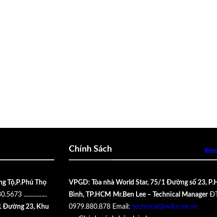
Chính Sách
Xem 
ng Tộ,P.Phú Thọ
VPGD: Tòa nhà World Star, 75/1 Đường số 23, P.
30.5673
................
Bình, TP.HCM
Mr.Ben Lee – Technical Manager
ĐT
 Đường 23, Khu
0979.880.878
Email:
technical@wili.com.vn