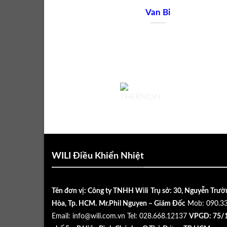
Van Bi
WILI Điều Khiển Nhiệt
Tên đơn vị: Công ty TNHH Wili
Trụ sở: 30, Nguyễn Trườ
Hòa, Tp. HCM.
Mr.Phil Nguyen – Giám Đốc
Mob: 090.3
Email:
info@wili.com.vn
Tel: 028.668.12137
VPGD: 75/1