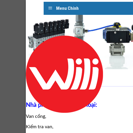
Skip
Menu Chính
to
content
Nhà phân phối van các loại:
Van cổng,
Kiểm tra van,