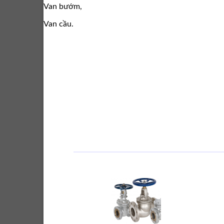
Van bướm,
Van cầu.