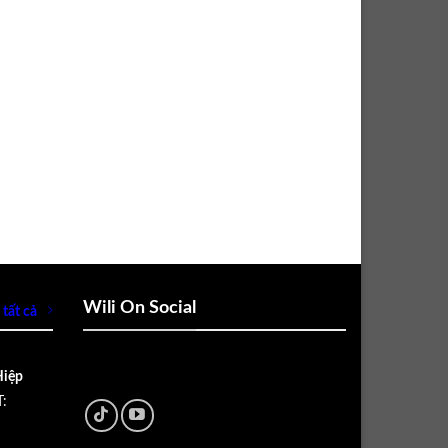
Wili On Social
tất cả
Hiệp
: