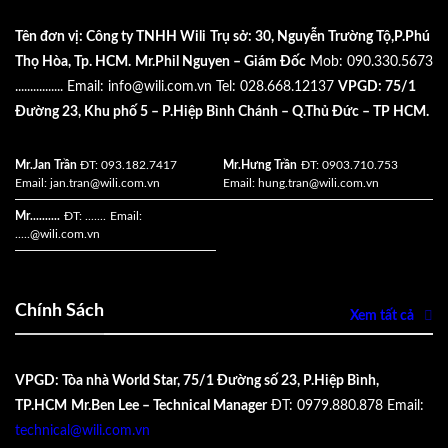
Tên đơn vị: Công ty TNHH Wili
Trụ sở: 30, Nguyễn Trường Tộ,P.Phú
Thọ Hòa, Tp. HCM.
Mr.Phil Nguyen – Giám Đốc
Mob: 090.330.5673
................
Email:
info@wili.com.vn
Tel: 028.668.12137
VPGD: 75/1
Đường 23, Khu phố 5 – P.Hiệp Bình Chánh – Q.Thủ Đức – TP HCM.
Mr.Jan Trần
ĐT: 093.182.7417
Mr.Hưng Trần
ĐT: 0903.710.753
Email:
jan.tran@wili.com.vn
Email:
hung.tran@wili.com.vn
Mr..........
ĐT: .......
Email:
.....
@wili.com.vn
Chính Sách
Xem tất cả
VPGD: Tòa nhà World Star, 75/1 Đường số 23, P.Hiệp Bình,
TP.HCM
Mr.Ben Lee – Technical Manager
ĐT: 0979.880.878
Email:
technical@wili.com.vn