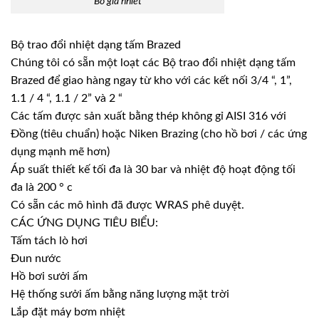
Bo gia nhiet
Bộ trao đổi nhiệt dạng tấm Brazed
Chúng tôi có sẵn một loạt các Bộ trao đổi nhiệt dạng tấm
Brazed để giao hàng ngay từ kho với các kết nối 3/4 “, 1”,
1.1 / 4 “, 1.1 / 2” và 2 “
Các tấm được sản xuất bằng thép không gỉ AISI 316 với
Đồng (tiêu chuẩn) hoặc Niken Brazing (cho hồ bơi / các ứng
dụng mạnh mẽ hơn)
Áp suất thiết kế tối đa là 30 bar và nhiệt độ hoạt động tối
đa là 200 ° c
Có sẵn các mô hình đã được WRAS phê duyệt.
CÁC ỨNG DỤNG TIÊU BIỂU:
Tấm tách lò hơi
Đun nước
Hồ bơi sưởi ấm
Hệ thống sưởi ấm bằng năng lượng mặt trời
Lắp đặt máy bơm nhiệt