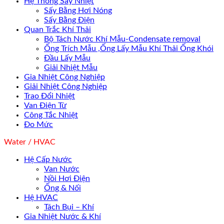
Hệ Thống Sấy Nhiệt
Sấy Bằng Hơi Nóng
Sấy Bằng Điện
Quan Trắc Khí Thải
Bộ Tách Nước Khí Mẫu-Condensate removal
Ống Trích Mẫu ,Ống Lấy Mẫu Khí Thải Ống Khói
Đầu Lấy Mẫu
Giải Nhiệt Mẫu
Gia Nhiệt Công Nghiệp
Giải Nhiệt Công Nghiệp
Trao Đổi Nhiệt
Van Điện Từ
Công Tắc Nhiệt
Đo Mức
Water / HVAC
Hệ Cấp Nước
Van Nước
Nồi Hơi Điện
Ống & Nối
Hệ HVAC
Tách Bụi – Khí
Gia Nhiệt Nước & Khí