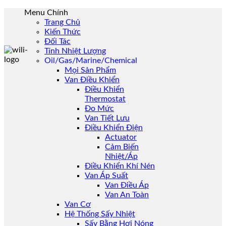
Skip
Menu Chính
to
Trang Chủ
content
Kiến Thức
Đối Tác
Tính Nhiệt Lượng
Oil/Gas/Marine/Chemical
Mọi Sản Phẩm
Van Điều Khiển
Điều Khiển
Thermostat
Đo Mức
Van Tiết Lưu
Điều Khiển Điện
Actuator
Cảm Biến
Nhiệt/Áp
Điều Khiển Khí Nén
Van Áp Suất
Van Điều Áp
Van An Toàn
Van Cơ
Hệ Thống Sấy Nhiệt
Sấy Bằng Hơi Nóng