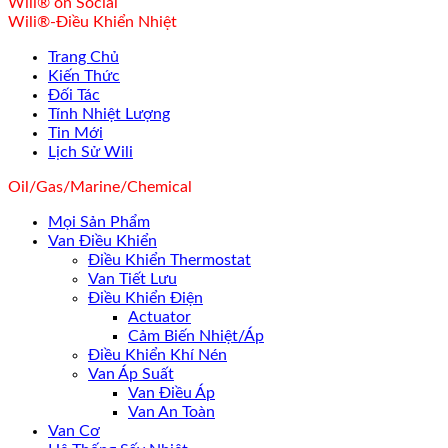
Wili® on Social
Wili®-Điều Khiển Nhiệt
Trang Chủ
Kiến Thức
Đối Tác
Tính Nhiệt Lượng
Tin Mới
Lịch Sử Wili
Oil/Gas/Marine/Chemical
Mọi Sản Phẩm
Van Điều Khiển
Điều Khiển Thermostat
Van Tiết Lưu
Điều Khiển Điện
Actuator
Cảm Biến Nhiệt/Áp
Điều Khiển Khí Nén
Van Áp Suất
Van Điều Áp
Van An Toàn
Van Cơ