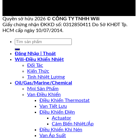
Quyền sở hữu 2026 ©
CÔNG TY TNHH Wili
Giấy chứng nhận ĐKKD số: 0312850411 Do Sở KHĐT Tp.
HCM cấp ngày 10/07/2014.
Tìm
kiếm:
Đăng Nhập | Thoát
Wili-Điều Khiển Nhiệt
Đối Tác
Kiến Thức
Tính Nhiệt Lượng
Oil/Gas/Marine/Chemical
Mọi Sản Phẩm
Van Điều Khiển
Điều Khiển Thermostat
Van Tiết Lưu
Điều Khiển Điện
Actuator
Cảm Biến Nhiệt/Áp
Điều Khiển Khí Nén
Van Áp Suất