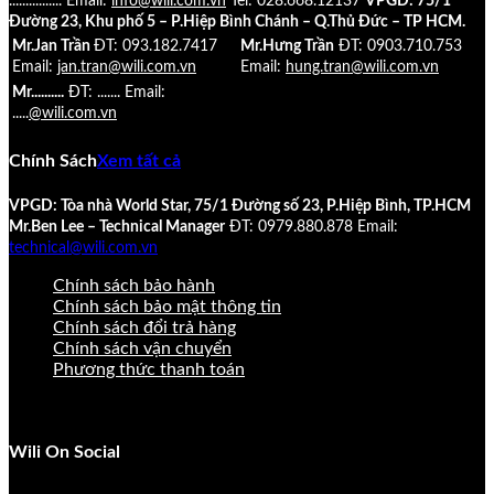
................
Email:
info@wili.com.vn
Tel: 028.668.12137
VPGD: 75/1
Đường 23, Khu phố 5 – P.Hiệp Bình Chánh – Q.Thủ Đức – TP HCM.
Mr.Jan Trần
ĐT: 093.182.7417
Mr.Hưng Trần
ĐT: 0903.710.753
Email:
jan.tran@wili.com.vn
Email:
hung.tran@wili.com.vn
Mr..........
ĐT: .......
Email:
.....
@wili.com.vn
Chính Sách
Xem tất cả
VPGD: Tòa nhà World Star, 75/1 Đường số 23, P.Hiệp Bình, TP.HCM
Mr.Ben Lee – Technical Manager
ĐT: 0979.880.878
Email:
technical@wili.com.vn
Chính sách bảo hành
Chính sách bảo mật thông tin
Chính sách đổi trả hàng
Chính sách vận chuyển
Phương thức thanh toán
Wili On Social