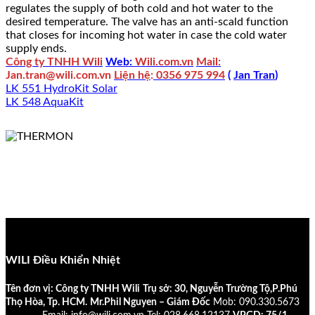
regulates the supply of both cold and hot water to the
desired temperature. The valve has an anti-scald function
that closes for incoming hot water in case the cold water
supply ends.
Công ty TNHH Wili
Web:
Wili.com.vn
Mail:
Jan.tran@wili.com.vn
Liện hệ
:
0356 975 994
(
Jan Tran
)
LK 551 HydroKit Solar
LK 548 AquaKit
WILI Điều Khiển Nhiệt
Tên đơn vị: Công ty TNHH Wili
Trụ sở: 30, Nguyễn Trường Tộ,P.Phú
Thọ Hòa, Tp. HCM.
Mr.Phil Nguyen – Giám Đốc
Mob: 090.330.5673