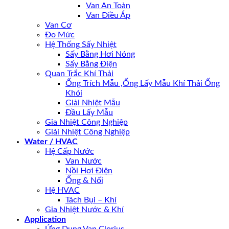
Van An Toàn
Van Điều Áp
Van Cơ
Đo Mức
Hệ Thống Sấy Nhiệt
Sấy Bằng Hơi Nóng
Sấy Bằng Điện
Quan Trắc Khí Thải
Ống Trích Mẫu ,Ống Lấy Mẫu Khí Thải Ống
Khói
Giải Nhiệt Mẫu
Đầu Lấy Mẫu
Gia Nhiệt Công Nghiệp
Giải Nhiệt Công Nghiệp
Water / HVAC
Hệ Cấp Nước
Van Nước
Nồi Hơi Điện
Ống & Nối
Hệ HVAC
Tách Bụi – Khí
Gia Nhiệt Nước & Khí
Application