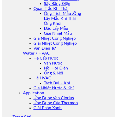
Sấy Bằng Điện
Quan Trắc Khí Thải
Ống Trích Mẫu ,Ống
Lấy Mẫu Khí Thải
Ống Khói
Đầu Lấy Mẫu
Giải Nhiệt Mẫu
Gia Nhiệt Công Nghiệp
Giải Nhiệt Công Nghiệp
Van Điện Từ
Water / HVAC
Hệ Cấp Nước
Van Nước
Nồi Hơi Điện
Ống & Nối
Hệ HVAC
Tách Bụi – Khí
Gia Nhiệt Nước & Khí
Application
Ứng Dụng Van Clorius
Ứng Dụng Của Thermon
Giải Pháp Xanh