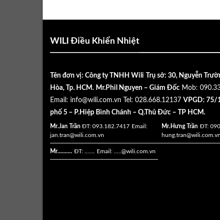
WILI Điều Khiển Nhiệt
Tên đơn vị: Công ty TNHH Wili
Trụ sở: 30, Nguyễn Trườ
Hòa, Tp. HCM.
Mr.Phil Nguyen – Giám Đốc
Mob: 090.3
Email:
info@wili.com.vn
Tel: 028.668.12137
VPGD: 75/1
phố 5 – P.Hiệp Bình Chánh – Q.Thủ Đức – TP HCM.
Mr.Jan Trần
ĐT: 093.182.7417
Email:
Mr.Hưng Trần
ĐT: 09
jan.tran@wili.com.vn
hung.tran@wili.com.v
Mr..........
ĐT: .......
Email: .....
@wili.com.vn