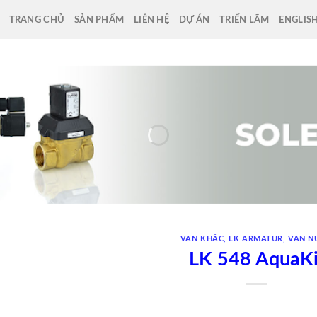
TRANG CHỦ
SẢN PHẨM
LIÊN HỆ
DỰ ÁN
TRIỂN LÃM
ENGLIS
VAN KHÁC
,
LK ARMATUR
,
VAN N
LK 548 AquaKi