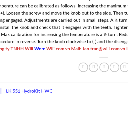
perature can be calibrated as follows: Increasing the maximum 
(+). Loosen the screw and move the knob out to the side. Then tu
ng engaged. Adjustments are carried out in small steps. A ¼ tur
nstall the knob and check that it engages with the teeth. Tight
. Max calibration for increasing the temperature is a ½ turn. R
cedure in reverse. Turn the knob clockwise to (-) and the diseng
ng ty TNHH Wili
Web:
Wili.com.vn
Mail:
Jan.tran@wili.com.vn
LK 551 HydroKit HWC