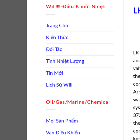
Wili®-Điều Khiển Nhiệt
L
Trang Chủ
Kiến Thức
Đối Tác
LK 
and
Tính Nhiệt Lượng
val
Tin Mới
the
con
Lịch Sử Wili
Arr
wat
Oil/Gas/Marine/Chemical
sys
373
Mọi Sản Phẩm
the
com
Van Điều Khiển
kno