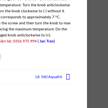
temperature: Turn the knob anticlockwise
rn the knob clockwise to (-) without it
n corresponds to approximately 7 °C.
en the screw and then turn the knob to max
educing the maximum temperature: Do the
aged knob anticlockwise to (+).
Liện hệ
:
0356 975 994
(
Jan Tran
)
LK 560 AquaKit