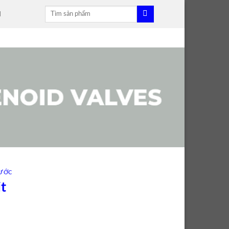
Tìm
H
kiếm:
ƯỚC
t