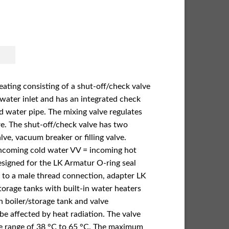
ating consisting of a shut-off/check valve
 water inlet and has an integrated check
d water pipe. The mixing valve regulates
re. The shut-off/check valve has two
lve, vacuum breaker or filling valve.
 incoming cold water VV = incoming hot
signed for the LK Armatur O-ring seal
g to a male thread connection, adapter LK
torage tanks with built-in water heaters
 boiler/storage tank and ­valve
be affected by heat radiation. The valve
he range of 38 °C to 65 °C. The maximum