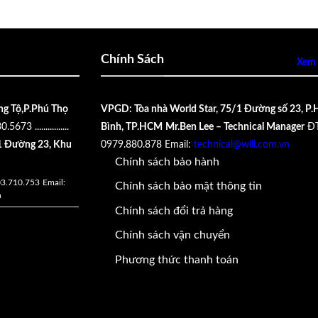
Chính Sách
Xem 
ng Tộ,P.Phú Thọ
VPGD: Tòa nhà World Star, 75/1 Đường số 23, P.
30.5673
................
Bình, TP.HCM
Mr.Ben Lee – Technical Manager
ĐT
 Đường 23, Khu
0979.880.878
Email:
technical@wili.com.vn
Chính sách bảo hành
03.710.753
Email:
Chính sách bảo mật thông tin
n
Chính sách đổi trả hàng
Chính sách vận chuyển
Phương thức thanh toán