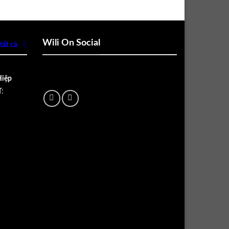
Wili On Social
tất cả
Hiệp
: