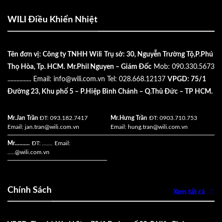
WILI Điều Khiển Nhiệt
Tên đơn vị: Công ty TNHH Wili
Trụ sở: 30, Nguyễn Trường Tộ,P.Phú
Thọ Hòa, Tp. HCM.
Mr.Phil Nguyen – Giám Đốc
Mob: 090.330.5673
................
Email:
info@wili.com.vn
Tel: 028.668.12137
VPGD: 75/1
Đường 23, Khu phố 5 – P.Hiệp Bình Chánh – Q.Thủ Đức – TP HCM.
Mr.Jan Trần
ĐT: 093.182.7417
Mr.Hưng Trần
ĐT: 0903.710.753
Email:
jan.tran@wili.com.vn
Email:
hung.tran@wili.com.vn
Mr..........
ĐT: .......
Email:
.....
@wili.com.vn
Chính Sách
Xem tất cả