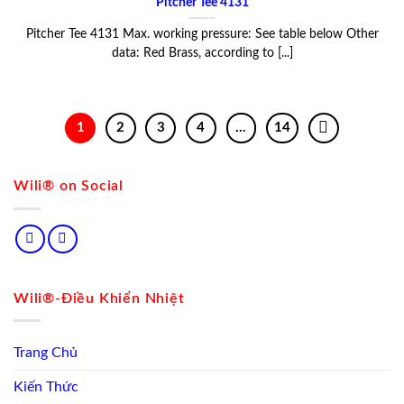
Pitcher Tee 4131
Pitcher Tee 4131 Max. working pressure: See table below Other
data: Red Brass, according to [...]
1
2
3
4
…
14
Wili® on Social
Wili®-Điều Khiển Nhiệt
Trang Chủ
Kiến Thức