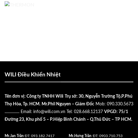
WILI Điều Khiển Nhiệt
Tên đơn vị: Công ty TNHH Wili
Trụ sở: 30, Nguyễn Trường Tộ,P.Phú
Thọ Hòa, Tp. HCM.
Mr.Phil Nguyen – Giám Đốc
Mob: 090.330.5673
................
Email:
info@wili.com.vn
Tel: 028.668.12137
VPGD: 75/1
Đường 23, Khu phố 5 – P.Hiệp Bình Chánh – Q.Thủ Đức – TP HCM.
Mr.Jan Trần
ĐT: 093.182.7417
Mr.Hưng Trần
ĐT: 0903.710.753