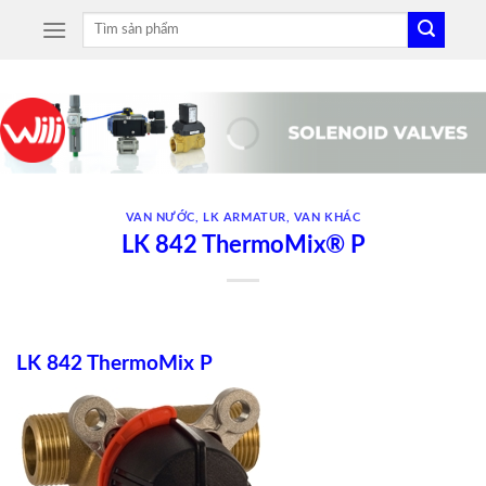
Skip
Tìm
to
kiếm:
content
VAN NƯỚC
,
LK ARMATUR
,
VAN KHÁC
LK 842 ThermoMix® P
LK 842 ThermoMix P