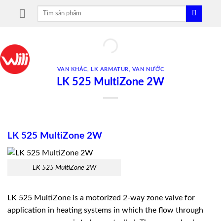
Skip
Tìm
to
kiếm:
content
VAN KHÁC
,
LK ARMATUR
,
VAN NƯỚC
LK 525 MultiZone 2W
LK 525 MultiZone 2W
LK 525 MultiZone 2W
LK 525 MultiZone is a motorized 2-way zone ­valve for
application in heating systems in which the flow through