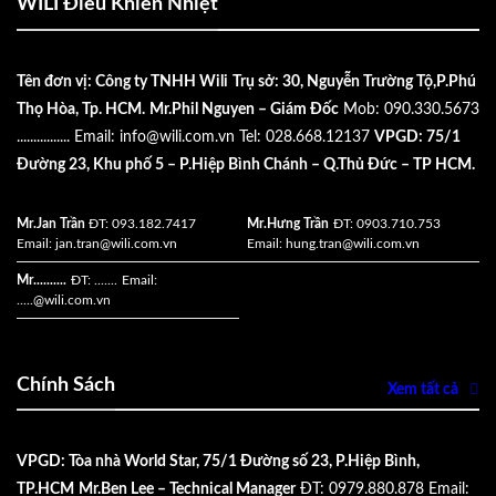
WILI Điều Khiển Nhiệt
Tên đơn vị: Công ty TNHH Wili
Trụ sở: 30, Nguyễn Trường Tộ,P.Phú
Thọ Hòa, Tp. HCM.
Mr.Phil Nguyen – Giám Đốc
Mob: 090.330.5673
................
Email:
info@wili.com.vn
Tel: 028.668.12137
VPGD: 75/1
Đường 23, Khu phố 5 – P.Hiệp Bình Chánh – Q.Thủ Đức – TP HCM.
Mr.Jan Trần
ĐT: 093.182.7417
Mr.Hưng Trần
ĐT: 0903.710.753
Email:
jan.tran@wili.com.vn
Email:
hung.tran@wili.com.vn
Mr..........
ĐT: .......
Email:
.....
@wili.com.vn
Chính Sách
Xem tất cả
VPGD: Tòa nhà World Star, 75/1 Đường số 23, P.Hiệp Bình,
TP.HCM
Mr.Ben Lee – Technical Manager
ĐT: 0979.880.878
Email: