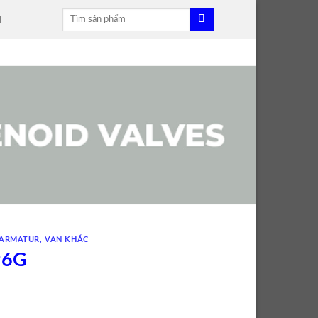
Tìm
H
kiếm:
 ARMATUR
,
VAN KHÁC
96G