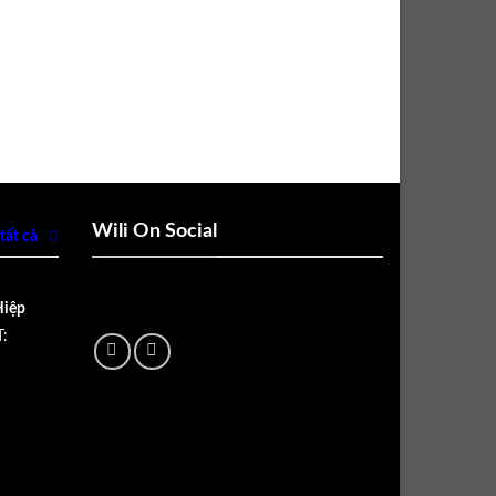
Wili On Social
tất cả
Hiệp
: