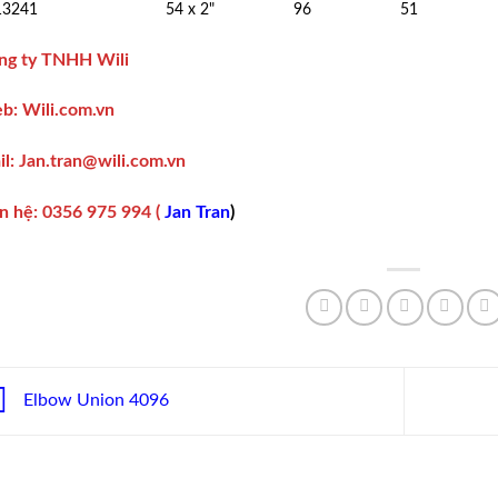
13241
54 x 2"
96
51
ng ty TNHH Wili
b:
Wili.com.vn
il
: Jan.tran@wili.com.vn
n hệ
:
0356 975 994
(
Jan Tran
)
Elbow Union 4096