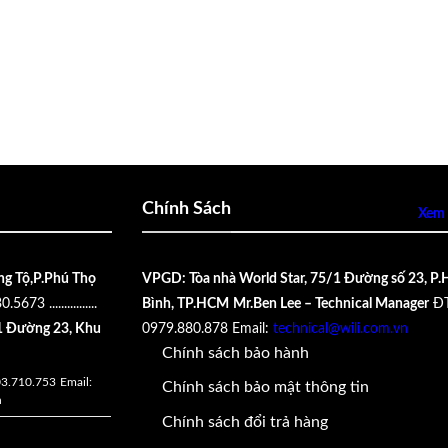
Chính Sách
Xem 
ng Tộ,P.Phú Thọ
VPGD: Tòa nhà World Star, 75/1 Đường số 23, P.
30.5673
................
Bình, TP.HCM
Mr.Ben Lee – Technical Manager
ĐT
 Đường 23, Khu
0979.880.878
Email:
technical@wili.com.vn
Chính sách bảo hành
03.710.753
Email:
Chính sách bảo mật thông tin
n
Chính sách đổi trả hàng