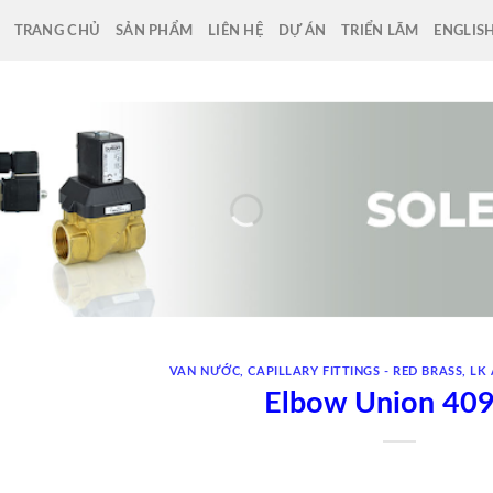
TRANG CHỦ
SẢN PHẨM
LIÊN HỆ
DỰ ÁN
TRIỂN LÃM
ENGLIS
VAN NƯỚC
,
CAPILLARY FITTINGS - RED BRASS
,
LK
Elbow Union 40