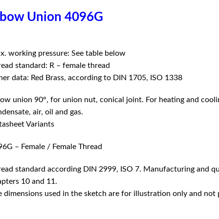
lbow Union 4096G
. working pressure: See table below
ead standard: R – female thread
er data: Red Brass, according to DIN 1705, ISO 1338
ow union 90°, for union nut, conical joint. For heating and cool
densate, air, oil and gas.
asheet Variants
96G – Female / Female Thread
ead standard according DIN 2999, ISO 7. Manufacturing and qu
pters 10 and 11.
 dimensions used in the sketch are for illustration only and not p