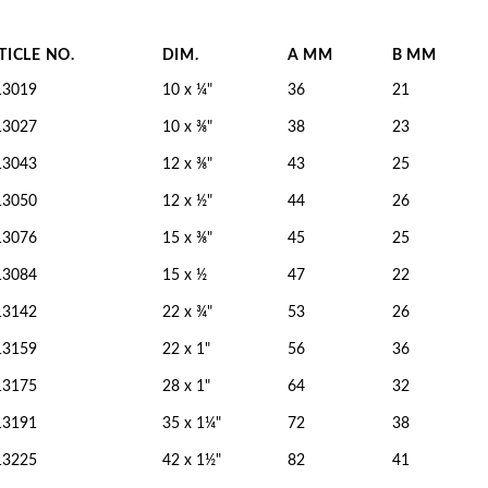
TICLE NO.
DIM.
A MM
B MM
13019
10 x ¼"
36
21
13027
10 x ⅜"
38
23
13043
12 x ⅜"
43
25
13050
12 x ½"
44
26
13076
15 x ⅜"
45
25
13084
15 x ½
47
22
13142
22 x ¾"
53
26
13159
22 x 1"
56
36
13175
28 x 1"
64
32
13191
35 x 1¼"
72
38
13225
42 x 1½"
82
41