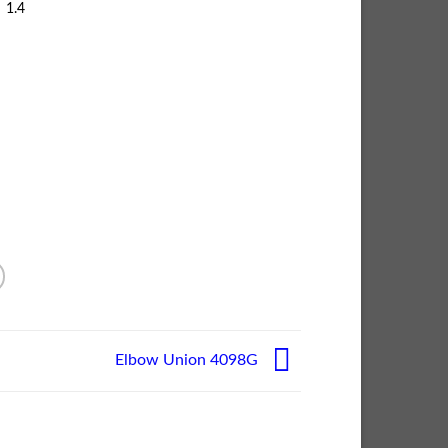
1.4
Elbow Union 4098G