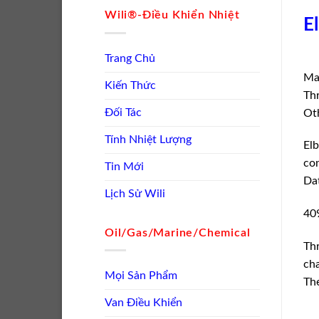
Wili®-Điều Khiển Nhiệt
E
Trang Chủ
Max
Kiến Thức
Thr
Đối Tác
Oth
Tính Nhiệt Lượng
Elb
con
Tin Mới
Dat
Lịch Sử Wili
40
Oil/Gas/Marine/Chemical
Thr
cha
Mọi Sản Phẩm
The
Van Điều Khiển