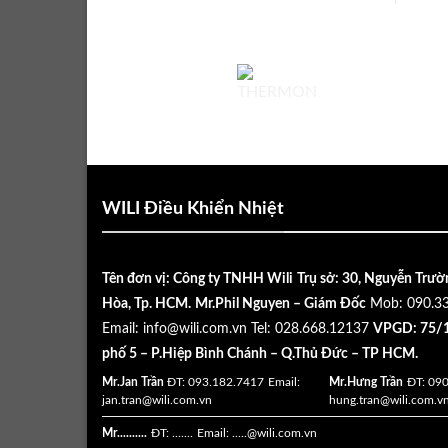
WILI Điều Khiển Nhiệt
Tên đơn vị: Công ty TNHH Wili
Trụ sở: 30, Nguyễn Trườ
Hòa, Tp. HCM.
Mr.Phil Nguyen – Giám Đốc
Mob: 090.3
Email:
info@wili.com.vn
Tel: 028.668.12137
VPGD: 75/1
phố 5 – P.Hiệp Bình Chánh – Q.Thủ Đức – TP HCM.
Mr.Jan Trần
ĐT: 093.182.7417
Email:
Mr.Hưng Trần
ĐT: 09
jan.tran@wili.com.vn
hung.tran@wili.com.v
Mr..........
ĐT: .......
Email: .....
@wili.com.vn