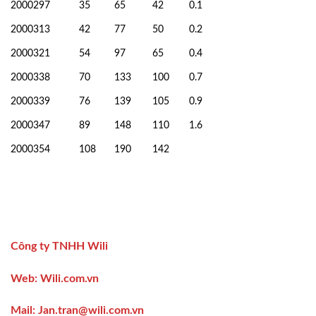
2000297
35
65
42
0.1
2000313
42
77
50
0.2
2000321
54
97
65
0.4
2000338
70
133
100
0.7
2000339
76
139
105
0.9
2000347
89
148
110
1.6
2000354
108
190
142
Công ty TNHH Wili
Web:
Wili.com.vn
Mail
: Jan.tran@wili.com.vn