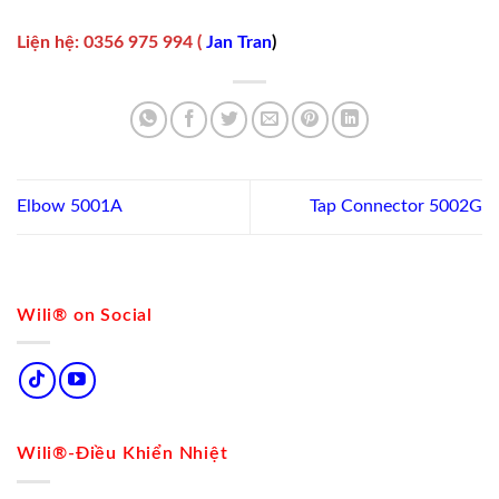
Liện hệ
:
0356 975 994
(
Jan Tran
)
Elbow 5001A
Tap Connector 5002G
Wili® on Social
Wili®-Điều Khiển Nhiệt