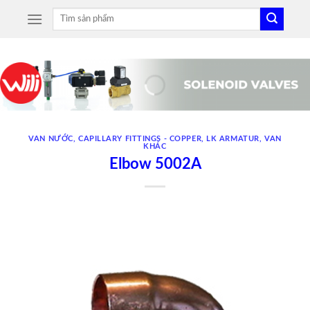
Skip
Tìm
to
kiếm:
content
VAN NƯỚC
,
CAPILLARY FITTINGS - COPPER
,
LK ARMATUR
,
VAN
KHÁC
Elbow 5002A