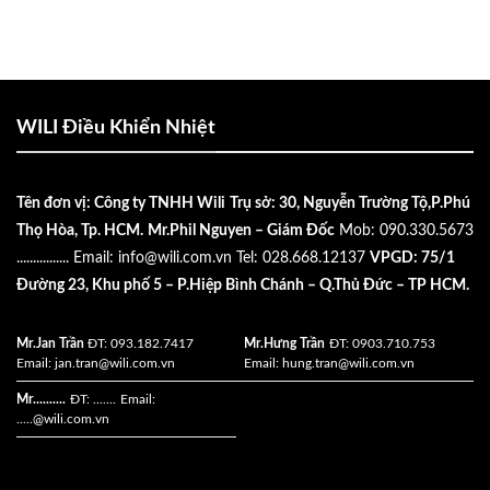
WILI Điều Khiển Nhiệt
Tên đơn vị: Công ty TNHH Wili
Trụ sở: 30, Nguyễn Trường Tộ,P.Phú
Thọ Hòa, Tp. HCM.
Mr.Phil Nguyen – Giám Đốc
Mob: 090.330.5673
................
Email:
info@wili.com.vn
Tel: 028.668.12137
VPGD: 75/1
Đường 23, Khu phố 5 – P.Hiệp Bình Chánh – Q.Thủ Đức – TP HCM.
Mr.Jan Trần
ĐT: 093.182.7417
Mr.Hưng Trần
ĐT: 0903.710.753
Email:
jan.tran@wili.com.vn
Email:
hung.tran@wili.com.vn
Mr..........
ĐT: .......
Email:
.....
@wili.com.vn