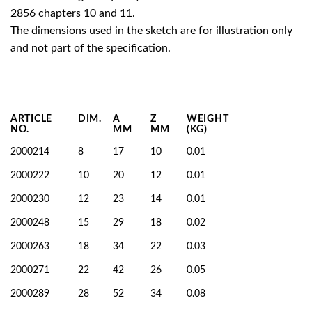
2856 chapters 10 and 11.
The dimensions used in the sketch are for illustration only
and not part of the specification.
ARTICLE
DIM.
A
Z
WEIGHT
NO.
MM
MM
(KG)
2000214
8
17
10
0.01
2000222
10
20
12
0.01
2000230
12
23
14
0.01
2000248
15
29
18
0.02
2000263
18
34
22
0.03
2000271
22
42
26
0.05
2000289
28
52
34
0.08