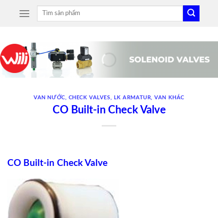
Skip
Tìm
to
kiếm:
content
VAN NƯỚC
,
CHECK VALVES
,
LK ARMATUR
,
VAN KHÁC
CO Built-in Check Valve
CO Built-in Check Valve