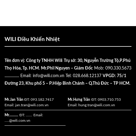
WILI Điều Khiển Nhiệt
Tên đơn vị: Công ty TNHH Wili
Trụ sở: 30, Nguyễn Trường Tộ,P.Phú
Thọ Hòa, Tp. HCM.
Mr.Phil Nguyen – Giám Đốc
Mob: 090.330.5673
................
Email:
info@wili.com.vn
Tel: 028.668.12137
VPGD: 75/1
Đường 23, Khu phố 5 – P.Hiệp Bình Chánh – Q.Thủ Đức – TP HCM.
Mr.Jan Trần
ĐT: 093.182.7417
Mr.Hưng Trần
ĐT: 0903.710.753
Email:
jan.tran@wili.com.vn
Email:
hung.tran@wili.com.vn
Mr..........
ĐT: .......
Email:
.....
@wili.com.vn