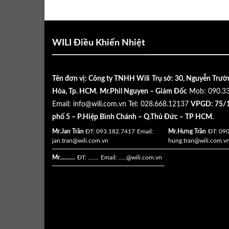
WILI Điều Khiển Nhiệt
Tên đơn vị: Công ty TNHH Wili
Trụ sở: 30, Nguyễn Trườ
Hòa, Tp. HCM.
Mr.Phil Nguyen – Giám Đốc
Mob: 090.3
Email:
info@wili.com.vn
Tel: 028.668.12137
VPGD: 75/1
phố 5 – P.Hiệp Bình Chánh – Q.Thủ Đức – TP HCM.
Mr.Jan Trần
ĐT: 093.182.7417
Email:
Mr.Hưng Trần
ĐT: 09
jan.tran@wili.com.vn
hung.tran@wili.com.v
Mr..........
ĐT: .......
Email: .....
@wili.com.vn