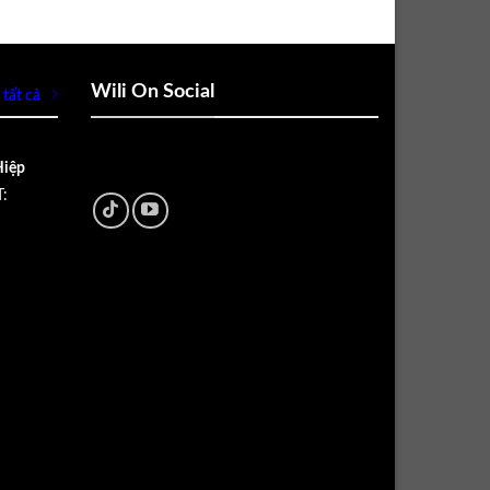
Wili On Social
tất cả
Hiệp
: