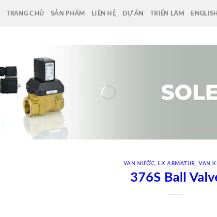
TRANG CHỦ
SẢN PHẨM
LIÊN HỆ
DỰ ÁN
TRIỂN LÃM
ENGLIS
VAN NƯỚC
,
LK ARMATUR
,
VAN 
376S Ball Valv