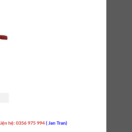
Liện hệ
:
0356 975 994
(
Jan Tran
)