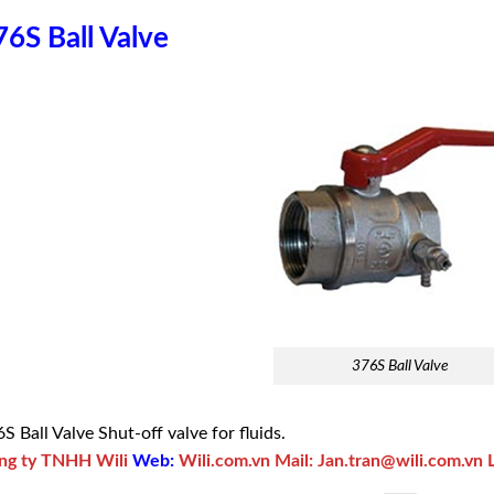
76S Ball Valve
376S Ball Valve
S Ball Valve Shut-off valve for fluids.
ng ty TNHH Wili
Web:
Wili.com.vn
Mail:
Jan.tran@wili.com.vn