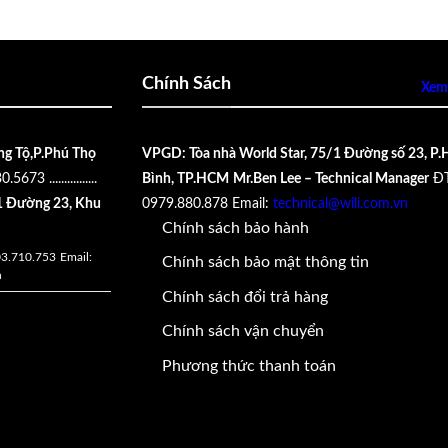
Chính Sách
Xem 
ng Tộ,P.Phú Thọ
VPGD: Tòa nhà World Star, 75/1 Đường số 23, P.
30.5673
................
Bình, TP.HCM
Mr.Ben Lee – Technical Manager
ĐT
 Đường 23, Khu
0979.880.878
Email:
technical@wili.com.vn
Chính sách bảo hành
03.710.753
Email:
Chính sách bảo mật thông tin
n
Chính sách đổi trả hàng
Chính sách vận chuyển
Phương thức thanh toán