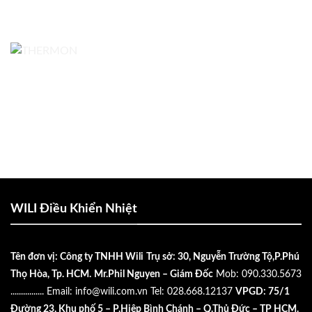
WILI Điều Khiển Nhiệt
Tên đơn vị: Công ty TNHH Wili
Trụ sở: 30, Nguyễn Trường Tộ,P.Phú
Thọ Hòa, Tp. HCM.
Mr.Phil Nguyen – Giám Đốc
Mob: 090.330.5673
................
Email:
info@wili.com.vn
Tel: 028.668.12137
VPGD: 75/1
Đường 23, Khu phố 5 – P.Hiệp Bình Chánh – Q.Thủ Đức – TP HCM.