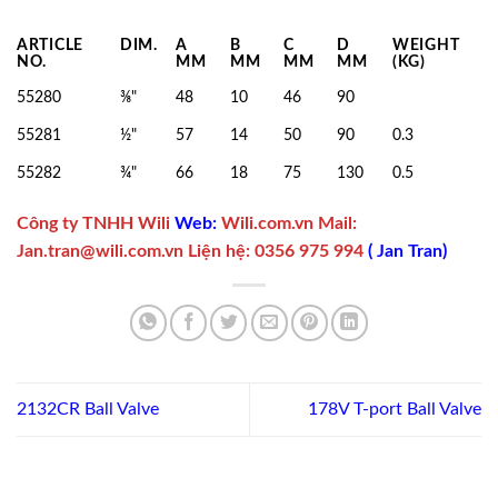
ARTICLE
DIM.
A
B
C
D
WEIGHT
NO.
MM
MM
MM
MM
(KG)
55280
⅜"
48
10
46
90
55281
½"
57
14
50
90
0.3
55282
¾"
66
18
75
130
0.5
Công ty TNHH Wili
Web:
Wili.com.vn
Mail:
Jan.tran@wili.com.vn
Liện hệ
:
0356 975 994
(
Jan Tran
)
2132CR Ball Valve
178V T-port Ball Valve