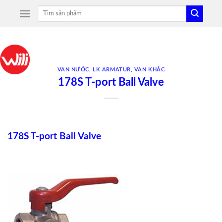
Skip
Tìm
to
kiếm:
content
VAN NƯỚC
,
LK ARMATUR
,
VAN KHÁC
178S T-port Ball Valve
178S T-port Ball Valve