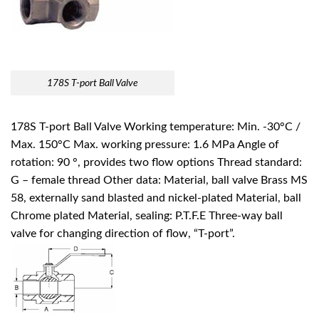
178S T-port Ball Valve
178S T-port Ball Valve Working temperature: Min. -30°C /
Max. 150°C Max. working pressure: 1.6 MPa Angle of
rotation: 90 °, provides two flow options Thread standard:
G – female thread Other data: Material, ball valve Brass MS
58, externally sand blasted and nickel-plated Material, ball
Chrome plated Material, sealing: P.T.F.E Three-way ball
valve for changing direction of flow, “T-port”.