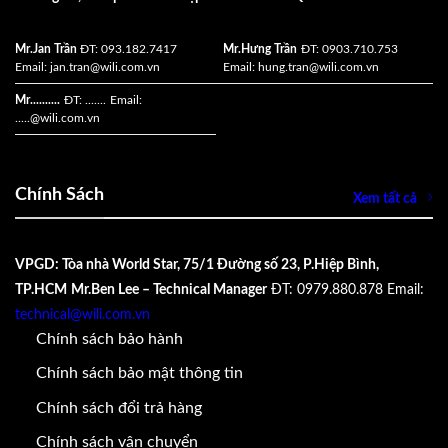
Mr.Jan Trần
ĐT: 093.182.7417
Mr.Hưng Trần
ĐT: 0903.710.753
Email:
jan.tran@wili.com.vn
Email:
hung.tran@wili.com.vn
Mr..........
ĐT: .......
Email:
.....
@wili.com.vn
Chính Sách
Xem tất cả
VPGD: Tòa nhà World Star, 75/1 Đường số 23, P.Hiệp Bình,
TP.HCM
Mr.Ben Lee – Technical Manager
ĐT: 0979.880.878
Email:
technical@wili.com.vn
Chính sách bảo hành
Chính sách bảo mật thông tin
Chính sách đổi trả hàng
Chính sách vận chuyển