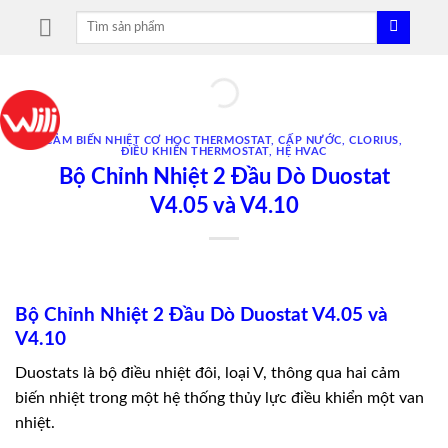
Skip
Tìm
to
kiếm:
content
CẢM BIẾN NHIỆT CƠ HỌC THERMOSTAT
,
CẤP NƯỚC
,
CLORIUS
,
ĐIỀU KHIỂN THERMOSTAT
,
HỆ HVAC
Bộ Chỉnh Nhiệt 2 Đầu Dò Duostat
V4.05 và V4.10
Bộ Chỉnh Nhiệt 2 Đầu Dò Duostat V4.05 và
V4.10
Duostats là bộ điều nhiệt đôi, loại V, thông qua hai cảm
biến nhiệt trong một hệ thống thủy lực điều khiển một van
nhiệt.