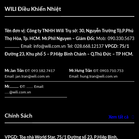
WILI Điều Khiển Nhiệt
Tên đơn vị: Công ty TNHH Wili
Trụ sở: 30, Nguyễn Trường Tộ,P.Phú
Thọ Hòa, Tp. HCM.
Mr.Phil Nguyen – Giám Đốc
Mob: 090.330.5673
................
Email:
info@wili.com.vn
Tel: 028.668.12137
VPGD: 75/1
Đường 23, Khu phố 5 – P.Hiệp Bình Chánh – Q.Thủ Đức – TP HCM.
Mr.Jan Trần
ĐT: 093.182.7417
Mr.Hưng Trần
ĐT: 0903.710.753
Email:
jan.tran@wili.com.vn
Email:
hung.tran@wili.com.vn
Mr..........
ĐT: .......
Email:
.....
@wili.com.vn
Chính Sách
Xem tất cả
VPGD: Tòa nhà World Star, 75/1 Đường số 23, P.Hiệp Bình,