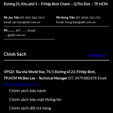
Đường 23, Khu phố 5 – P.Hiệp Bình Chánh – Q.Thủ Đức – TP HCM.
Mr.Jan Trần
ĐT: 093.182.7417
Mr.Hưng Trần
ĐT: 0903.710.753
Email:
jan.tran@wili.com.vn
Email:
hung.tran@wili.com.vn
Mr..........
ĐT: .......
Email:
.....
@wili.com.vn
Chính Sách
Xem tất cả
VPGD: Tòa nhà World Star, 75/1 Đường số 23, P.Hiệp Bình,
TP.HCM
Mr.Ben Lee – Technical Manager
ĐT: 0979.880.878
Email:
technical@wili.com.vn
Chính sách bảo hành
Chính sách bảo mật thông tin
Chính sách đổi trả hàng