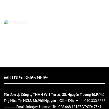
WILI Điều Khiển Nhiệt
Tên đơn vị: Công ty TNHH Wili
Trụ sở: 30, Nguyễn Trường Tộ,P.Phú
Thọ Hòa, Tp. HCM.
Mr.Phil Nguyen – Giám Đốc
Mob: 090.330.5673
................
Email:
info@wili.com.vn
Tel: 028.668.12137
VPGD: 75/1