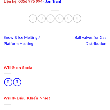
Liện hệ
:
0356 975 994
(
Jan Tran
)
Snow & Ice Melting /
Ball valves for Gas
Platform Heating
Distribution
Wili® on Social
Wili®-Điều Khiển Nhiệt