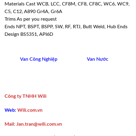
Materials Cast WCB, LCC, CF8M, CF8, CF8C, WC6, WC9,
C5, C12, A890 Gr4A, Gr6A
Trims As per you request
Ends NPT, BSPT, BSPP, SW, RF, RTJ, Butt Weld, Hub Ends
Design BS5351, API6D
Van Công Nghiệp
Van Nước
Công ty TNHH Wili
Web:
Wili.com.vn
Mail:
Jan.tran@wili.com.vn