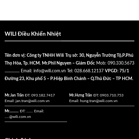
WILI Điều Khiển Nhiệt
Tên đơn vị: Công ty TNHH Wili
Trụ sở: 30, Nguyễn Trường Tộ,P.Phú
Thọ Hòa, Tp. HCM.
Mr.Phil Nguyen – Giám Đốc
Mob: 090.330.5673
................
Email:
info@wili.com.vn
Tel: 028.668.12137
VPGD: 75/1
Đường 23, Khu phố 5 – P.Hiệp Bình Chánh – Q.Thủ Đức – TP HCM.
Mr.Jan Trần
ĐT: 093.182.7417
Mr.Hưng Trần
ĐT: 0903.710.753
Email:
jan.tran@wili.com.vn
Email:
hung.tran@wili.com.vn
Mr..........
ĐT: .......
Email:
.....
@wili.com.vn