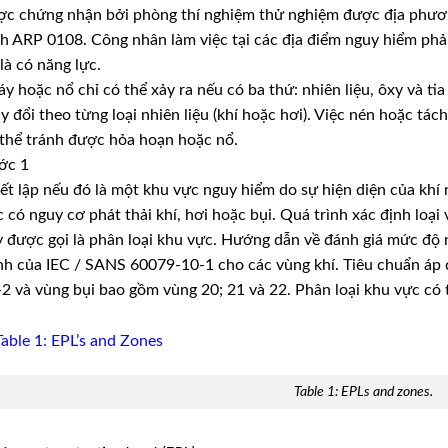
c chứng nhận bởi phòng thí nghiệm thử nghiệm được địa phươn
h ARP 0108. Công nhân làm việc tại các địa điểm nguy hiểm phả
là có năng lực.
y hoặc nổ chỉ có thể xảy ra nếu có ba thứ: nhiên liệu, ôxy và tia 
y đổi theo từng loại nhiên liệu (khí hoặc hơi). Việc nén hoặc t
thể tránh được hỏa hoạn hoặc nổ.
ớc 1
ết lập nếu đó là một khu vực nguy hiểm do sự hiện diện của khí
 có nguy cơ phát thải khí, hơi hoặc bụi. Quá trình xác định loạ
 được gọi là phân loại khu vực. Hướng dẫn về đánh giá mức độ 
h của IEC / SANS 60079-10-1 cho các vùng khí. Tiêu chuẩn áp 
2 và vùng bụi bao gồm vùng 20; 21 và 22. Phân loại khu vực có 
Table 1: EPLs and zones.