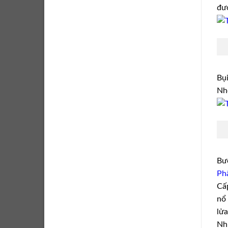
đươ
Bụi
Nhó
Bư
Phâ
Cấp
nổ 
lửa
Nhi