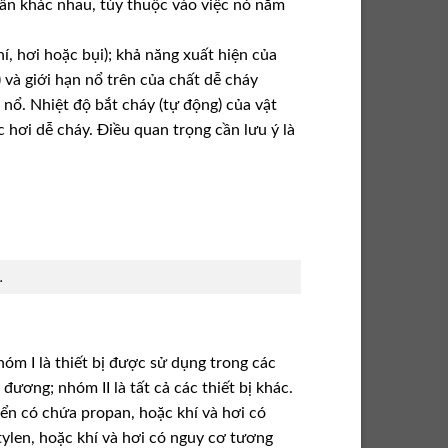
dẫn khác nhau, tùy thuộc vào việc nó nằm
í, hơi hoặc bụi); khả năng xuất hiện của
 và giới hạn nổ trên của chất dễ cháy
nổ. Nhiệt độ bắt cháy (tự động) của vật
 hơi dễ cháy. Điều quan trọng cần lưu ý là
.
óm I là thiết bị được sử dụng trong các
ương; nhóm II là tất cả các thiết bị khác.
ển có chứa propan, hoặc khí và hơi có
ylen, hoặc khí và hơi có nguy cơ tương