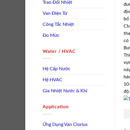
Trao Đổi Nhiệt
đượ
địn
Van Điện Từ
bố 
Công Tắc Nhiệt
Chá
tha
Đo Mức
có 
Bư
Water / HVAC
Thi
vực
Hệ Cấp Nước
này
hàn
Hệ HVAC
10-
Gia Nhiệt Nước & Khí
độ.
Application
Ứng Dụng Van Clorius