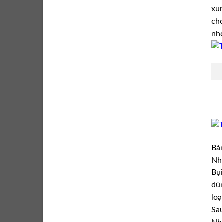
xun
cho
nhó
Bản
Nhó
Bụi
dùn
loạ
Sau
Nhi