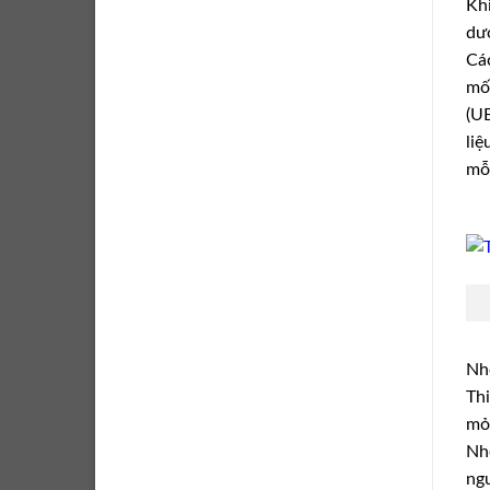
Khi
dướ
Các
mối
(UE
liệ
mỗi
Nh
Thi
mỏ 
Nhó
ngu