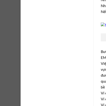
Nhi
Nếu
Bư
EMR
Việ
vực
đượ
qua
bề 
Ví 
Ví 
Ví 