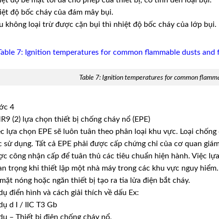
ệt độ bốc cháy của đám mây bụi.
 không loại trừ được cặn bụi thì nhiệt độ bốc cháy của lớp bụi.
Table 7: Ignition temperatures for common flammab
ớc 4
9 (2) lựa chọn thiết bị chống cháy nổ (EPE)
c lựa chọn EPE sẽ luôn tuân theo phân loại khu vực. Loại chống 
 sử dụng. Tất cả EPE phải được cấp chứng chỉ của cơ quan giám
c công nhận cấp để tuân thủ các tiêu chuẩn hiện hành. Việc lựa
n trọng khi thiết lập một nhà máy trong các khu vực nguy hiểm.
mặt nóng hoặc ngăn thiết bị tạo ra tia lửa điện bắt cháy.
dụ điển hình và cách giải thích về dấu Ex:
dụ d I / IIC T3 Gb
dụ – Thiết bị điện chống cháy nổ.