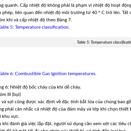
g quanh. Cấp nhiệt độ không phải là phạm vi nhiệt độ hoạt động 
 phép, liên quan đến nhiệt độ môi trường từ 40 ° C trở lên. Tất
m khí và cấp nhiệt độ theo Bảng 7.
Table 5: Temperature classificati
g 6: Nhiệt độ bốc cháy của khí dễ cháy.
m III (bụi)
 và sợi cũng được xác định về đặc tính bắt lửa của chúng bao 
g phải cân nhắc cả nhiệt độ của đám mây và lớp khi chọn thiết b
i khu vực.
 khi đánh giá việc lắp đặt, người sử dụng cần xem xét các tiêu ch
ệt độ bề mặt tối đa cho phép của thiết bị, có tính đến loại bụi.