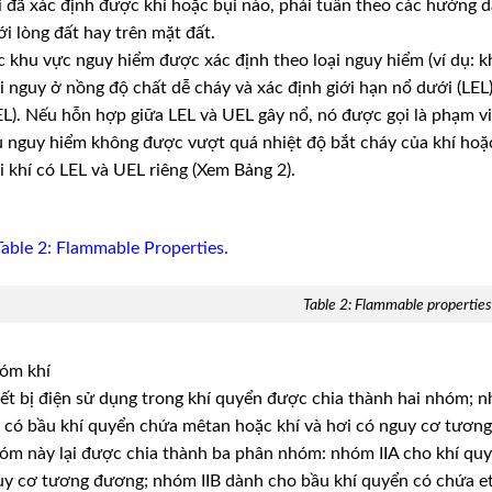
 đã xác định được khí hoặc bụi nào, phải tuân theo các hướng 
i lòng đất hay trên mặt đất.
 khu vực nguy hiểm được xác định theo loại nguy hiểm (ví dụ: kh
 nguy ở nồng độ chất dễ cháy và xác định giới hạn nổ dưới (LEL)
L). Nếu hỗn hợp giữa LEL và UEL gây nổ, nó được gọi là phạm vi 
u nguy hiểm không được vượt quá nhiệt độ bắt cháy của khí hoặc
 khí có LEL và UEL riêng (Xem Bảng 2).
Table 2: Flammable properties
óm khí
ết bị điện sử dụng trong khí quyển được chia thành hai nhóm; nh
có bầu khí quyển chứa mêtan hoặc khí và hơi có nguy cơ tương đ
m này lại được chia thành ba phân nhóm: nhóm IIA cho khí quy
y cơ tương đương; nhóm IIB dành cho bầu khí quyển có chứa et