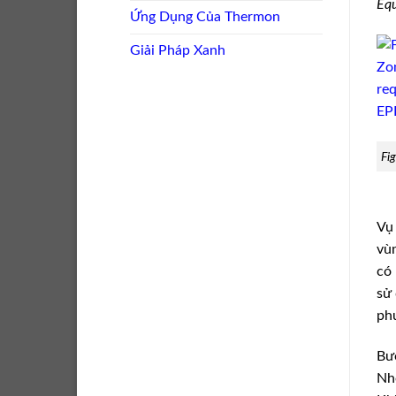
Equ
Ứng Dụng Của Thermon
Giải Pháp Xanh
Fig
Vụ 
vùn
có 
sử 
ph
Bư
Nh