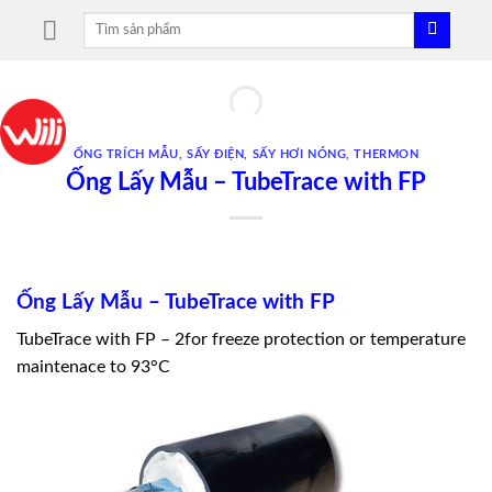
Skip
Tìm
to
kiếm:
content
ỐNG TRÍCH MẪU
,
SẤY ĐIỆN
,
SẤY HƠI NÓNG
,
THERMON
Ống Lấy Mẫu – TubeTrace with FP
Ống Lấy Mẫu – TubeTrace with FP
TubeTrace with FP – 2for freeze protection or temperature
maintenace to 93°C