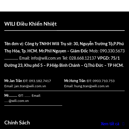
WILI Điều Khiển Nhiệt
Tên đơn vị: Công ty TNHH Wili
Trụ sở: 30, Nguyễn Trường Tộ,P.Phú
Thọ Hòa, Tp. HCM.
Mr.Phil Nguyen – Giám Đốc
Mob: 090.330.5673
................
Email:
info@wili.com.vn
Tel: 028.668.12137
VPGD: 75/1
Đường 23, Khu phố 5 – P.Hiệp Bình Chánh – Q.Thủ Đức – TP HCM.
Mr.Jan Trần
ĐT: 093.182.7417
Mr.Hưng Trần
ĐT: 0903.710.753
Email:
jan.tran@wili.com.vn
Email:
hung.tran@wili.com.vn
Mr..........
ĐT: .......
Email:
.....
@wili.com.vn
Chính Sách
Xem tất cả