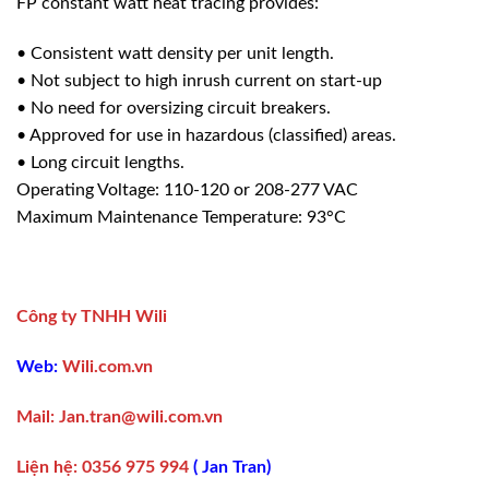
FP constant watt heat tracing provides:
• Consistent watt density per unit length.
• Not subject to high inrush current on start-up
• No need for oversizing circuit breakers.
• Approved for use in hazardous (classified) areas.
• Long circuit lengths.
Operating Voltage: 110-120 or 208-277 VAC
Maximum Maintenance Temperature: 93°C
Công ty TNHH Wili
Web:
Wili.com.vn
Mail:
Jan.tran@wili.com.vn
Liện hệ
:
0356 975 994
(
Jan Tran
)