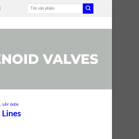
Tìm
H
kiếm:
I
,
SẤY ĐIỆN
 Lines