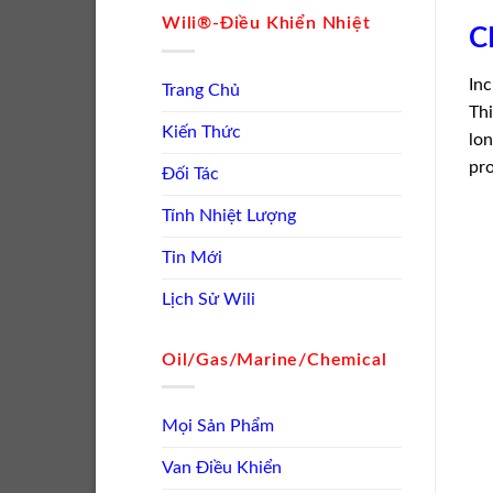
Wili®-Điều Khiển Nhiệt
C
Inc
Trang Chủ
Thi
Kiến Thức
lon
pro
Đối Tác
Tính Nhiệt Lượng
Tin Mới
Lịch Sử Wili
Oil/Gas/Marine/Chemical
Mọi Sản Phẩm
Van Điều Khiển