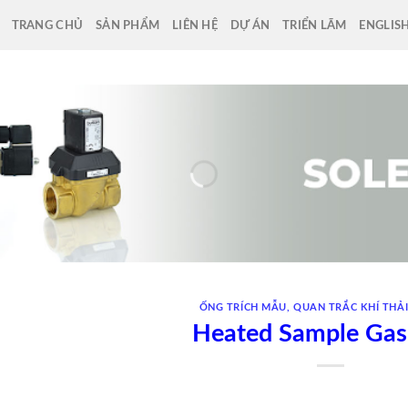
TRANG CHỦ
SẢN PHẨM
LIÊN HỆ
DỰ ÁN
TRIỂN LÃM
ENGLIS
ỐNG TRÍCH MẪU
,
QUAN TRẮC KHÍ THẢ
Heated Sample Gas