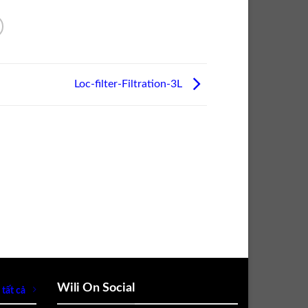
Loc-filter-Filtration-3L
Wili On Social
tất cả