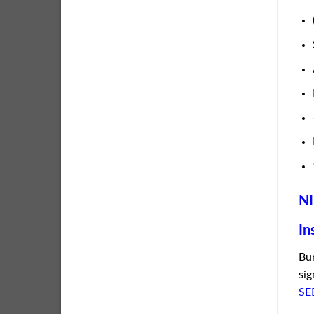
NI
In
Bun
sig
SE