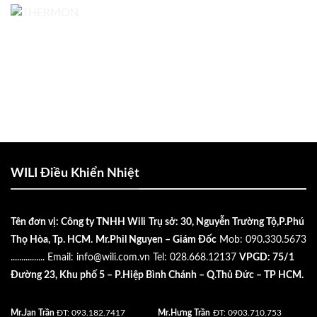
WILI Điều Khiển Nhiệt
Tên đơn vị: Công ty TNHH Wili
Trụ sở: 30, Nguyễn Trường Tộ,P.Phú
Thọ Hòa, Tp. HCM.
Mr.Phil Nguyen – Giám Đốc
Mob: 090.330.5673
................
Email:
info@wili.com.vn
Tel: 028.668.12137
VPGD: 75/1
Đường 23, Khu phố 5 – P.Hiệp Bình Chánh – Q.Thủ Đức – TP HCM.
Mr.Jan Trần
ĐT: 093.182.7417
Mr.Hưng Trần
ĐT: 0903.710.753