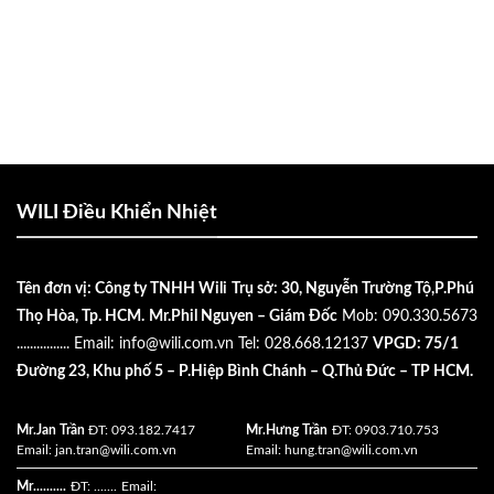
WILI Điều Khiển Nhiệt
Tên đơn vị: Công ty TNHH Wili
Trụ sở: 30, Nguyễn Trường Tộ,P.Phú
Thọ Hòa, Tp. HCM.
Mr.Phil Nguyen – Giám Đốc
Mob: 090.330.5673
................
Email:
info@wili.com.vn
Tel: 028.668.12137
VPGD: 75/1
Đường 23, Khu phố 5 – P.Hiệp Bình Chánh – Q.Thủ Đức – TP HCM.
Mr.Jan Trần
ĐT: 093.182.7417
Mr.Hưng Trần
ĐT: 0903.710.753
Email:
jan.tran@wili.com.vn
Email:
hung.tran@wili.com.vn
Mr..........
ĐT: .......
Email: