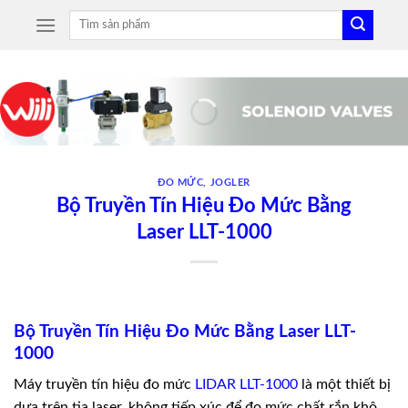
Skip
Tìm
to
kiếm:
content
ĐO MỨC
,
JOGLER
Bộ Truyền Tín Hiệu Đo Mức Bằng
Laser LLT-1000
Bộ Truyền Tín Hiệu Đo Mức Bằng Laser LLT-
1000
Máy truyền tín hiệu đo mức
LIDAR LLT-1000
là một thiết bị
dựa trên tia laser, không tiếp xúc để đo mức chất rắn khô