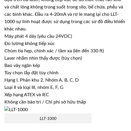
và chất lỏng không trong suốt trong silo, bể chứa, phễu và
các bình khác. Đầu ra 4-20mA và rơ le mang lại cho LLT-
1000 sự linh hoạt được sử dụng trong các sơ đồ điều khiển
khác nhau.
Máy phát 4 dây (yêu cầu 24VDC)
Đo lường không tiếp xúc
Chùm tia hẹp, chính xác / tầm xa (lên đến 330 ft)
Laser nhắm nhìn thấy được (tùy chọn)
Bao vây ngăn kép
Tùy chọn lắp đặt tùy chỉnh
Hạng I, Phân khu 2, Nhóm A, B, C, D
Loại II và loại III, nhóm E, F, G
Xếp hạng ATEX và IEC
Không cần bảo trì / Chi phí sở hữu thấp
LLT-1000