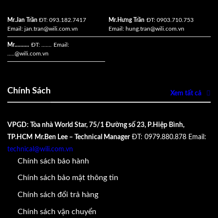
Mr.Jan Trần
ĐT: 093.182.7417
Mr.Hưng Trần
ĐT: 0903.710.753
Email:
jan.tran@wili.com.vn
Email:
hung.tran@wili.com.vn
Mr..........
ĐT: .......
Email:
.....
@wili.com.vn
Chính Sách
Xem tất cả
VPGD: Tòa nhà World Star, 75/1 Đường số 23, P.Hiệp Bình,
TP.HCM
Mr.Ben Lee – Technical Manager
ĐT: 0979.880.878
Email:
technical@wili.com.vn
Chính sách bảo hành
Chính sách bảo mật thông tin
Chính sách đổi trả hàng
Chính sách vận chuyển