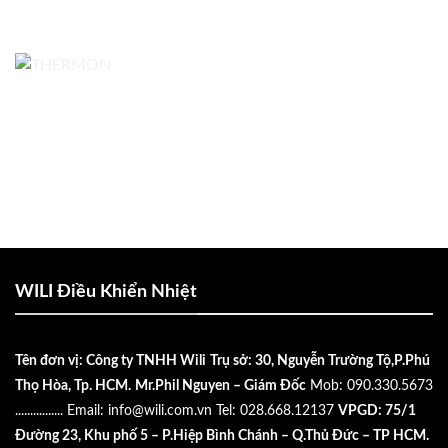
WILI Điều Khiển Nhiệt
Tên đơn vị: Công ty TNHH Wili
Trụ sở: 30, Nguyễn Trường Tộ,P.Phú
Thọ Hòa, Tp. HCM.
Mr.Phil Nguyen – Giám Đốc
Mob: 090.330.5673
................
Email:
info@wili.com.vn
Tel: 028.668.12137
VPGD: 75/1
Đường 23, Khu phố 5 – P.Hiệp Bình Chánh – Q.Thủ Đức – TP HCM.