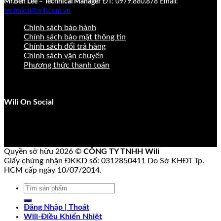
Mr.Ben Lee – Technical Manager
ĐT: 0979.880.878
Email:
technical@wili.com.vn
Chính sách bảo hành
Chính sách bảo mật thông tin
Chính sách đổi trả hàng
Chính sách vận chuyển
Phương thức thanh toán
Wili On Social
Quyền sở hữu 2026 ©
CÔNG TY TNHH Wili
Giấy chứng nhận ĐKKD số: 0312850411 Do Sở KHĐT Tp.
HCM cấp ngày 10/07/2014.
Tìm
kiếm:
Đăng Nhập | Thoát
Wili-Điều Khiển Nhiệt