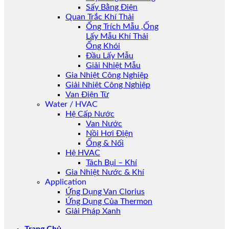
Sấy Bằng Điện
Quan Trắc Khí Thải
Ống Trích Mẫu ,Ống
Lấy Mẫu Khí Thải
Ống Khói
Đầu Lấy Mẫu
Giải Nhiệt Mẫu
Gia Nhiệt Công Nghiệp
Giải Nhiệt Công Nghiệp
Van Điện Từ
Water / HVAC
Hệ Cấp Nước
Van Nước
Nồi Hơi Điện
Ống & Nối
Hệ HVAC
Tách Bụi – Khí
Gia Nhiệt Nước & Khí
Application
Ứng Dụng Van Clorius
Ứng Dụng Của Thermon
Giải Pháp Xanh