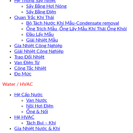
Hệ Thống Sấy Nhiệt
Sấy Bằng Hơi Nóng
Sấy Bằng Điện
Quan Trắc Khí Thải
Bộ Tách Nước Khí Mẫu-Condensate removal
Ống Trích Mẫu ,Ống Lấy Mẫu Khí Thải Ống Khói
Đầu Lấy Mẫu
Giải Nhiệt Mẫu
Gia Nhiệt Công Nghiệp
Giải Nhiệt Công Nghiệp
Trao Đổi Nhiệt
Van Điện Từ
Công Tắc Nhiệt
Đo Mức
Water / HVAC
Hệ Cấp Nước
Van Nước
Nồi Hơi Điện
Ống & Nối
Hệ HVAC
Tách Bụi – Khí
Gia Nhiệt Nước & Khí