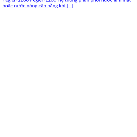
Pegler-1260 Pegler-1260 Hệ thống phân phối nước làm mát
hoặc nước nóng cân bằng khi [...]