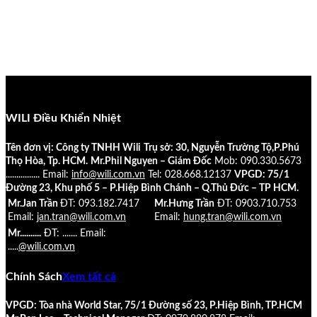
WILI Điều Khiển Nhiệt
Tên đơn vị: Công ty TNHH Wili
Trụ sở: 30, Nguyễn Trường Tộ,P.Phú
Thọ Hòa, Tp. HCM.
Mr.Phil Nguyen – Giám Đốc
Mob: 090.330.5673
................
Email:
info@wili.com.vn
Tel: 028.668.12137
VPGD: 75/1
Đường 23, Khu phố 5 – P.Hiệp Bình Chánh – Q.Thủ Đức – TP HCM.
Mr.Jan Trần
ĐT: 093.182.7417
Mr.Hưng Trần
ĐT: 0903.710.753
Email:
jan.tran@wili.com.vn
Email:
hung.tran@wili.com.vn
Mr..........
ĐT: .......
Email:
.....
@wili.com.vn
Chính Sách
Xem tất cả
VPGD: Tòa nhà World Star, 75/1 Đường số 23, P.Hiệp Bình, TP.HCM