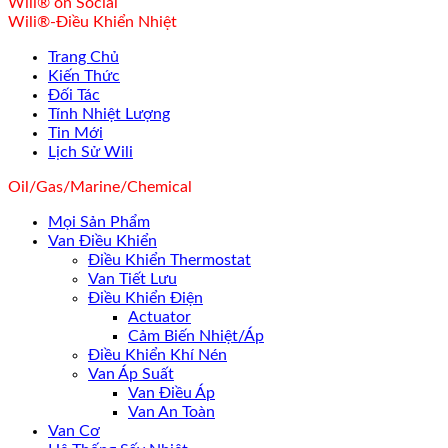
Wili® on Social
Wili®-Điều Khiển Nhiệt
Trang Chủ
Kiến Thức
Đối Tác
Tính Nhiệt Lượng
Tin Mới
Lịch Sử Wili
Oil/Gas/Marine/Chemical
Mọi Sản Phẩm
Van Điều Khiển
Điều Khiển Thermostat
Van Tiết Lưu
Điều Khiển Điện
Actuator
Cảm Biến Nhiệt/Áp
Điều Khiển Khí Nén
Van Áp Suất
Van Điều Áp
Van An Toàn
Van Cơ