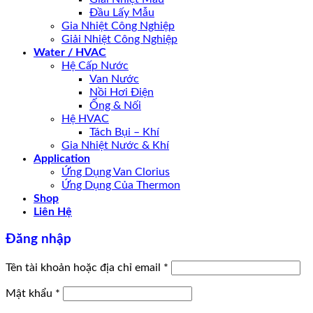
Đầu Lấy Mẫu
Gia Nhiệt Công Nghiệp
Giải Nhiệt Công Nghiệp
Water / HVAC
Hệ Cấp Nước
Van Nước
Nồi Hơi Điện
Ống & Nối
Hệ HVAC
Tách Bụi – Khí
Gia Nhiệt Nước & Khí
Application
Ứng Dụng Van Clorius
Ứng Dụng Của Thermon
Shop
Liên Hệ
Đăng nhập
Tên tài khoản hoặc địa chỉ email
*
Mật khẩu
*