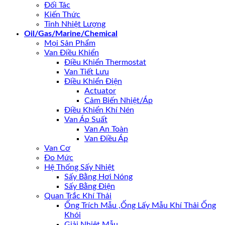
Đối Tác
Kiến Thức
Tính Nhiệt Lượng
Oil/Gas/Marine/Chemical
Mọi Sản Phẩm
Van Điều Khiển
Điều Khiển Thermostat
Van Tiết Lưu
Điều Khiển Điện
Actuator
Cảm Biến Nhiệt/Áp
Điều Khiển Khí Nén
Van Áp Suất
Van An Toàn
Van Điều Áp
Van Cơ
Đo Mức
Hệ Thống Sấy Nhiệt
Sấy Bằng Hơi Nóng
Sấy Bằng Điện
Quan Trắc Khí Thải
Ống Trích Mẫu ,Ống Lấy Mẫu Khí Thải Ống
Khói
Giải Nhiệt Mẫu