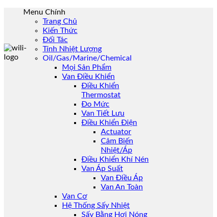
Skip
Menu Chính
to
Trang Chủ
content
Kiến Thức
Đối Tác
Tính Nhiệt Lượng
Oil/Gas/Marine/Chemical
Mọi Sản Phẩm
Van Điều Khiển
Điều Khiển
Thermostat
Đo Mức
Van Tiết Lưu
Điều Khiển Điện
Actuator
Cảm Biến
Nhiệt/Áp
Điều Khiển Khí Nén
Van Áp Suất
Van Điều Áp
Van An Toàn
Van Cơ
Hệ Thống Sấy Nhiệt
Sấy Bằng Hơi Nóng