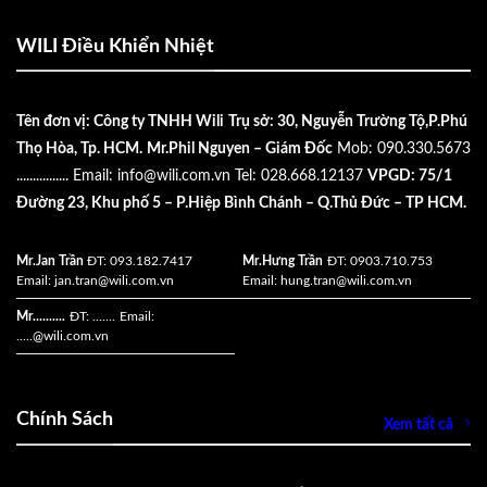
WILI Điều Khiển Nhiệt
Tên đơn vị: Công ty TNHH Wili
Trụ sở: 30, Nguyễn Trường Tộ,P.Phú
Thọ Hòa, Tp. HCM.
Mr.Phil Nguyen – Giám Đốc
Mob: 090.330.5673
................
Email:
info@wili.com.vn
Tel: 028.668.12137
VPGD: 75/1
Đường 23, Khu phố 5 – P.Hiệp Bình Chánh – Q.Thủ Đức – TP HCM.
Mr.Jan Trần
ĐT: 093.182.7417
Mr.Hưng Trần
ĐT: 0903.710.753
Email:
jan.tran@wili.com.vn
Email:
hung.tran@wili.com.vn
Mr..........
ĐT: .......
Email:
.....
@wili.com.vn
Chính Sách
Xem tất cả