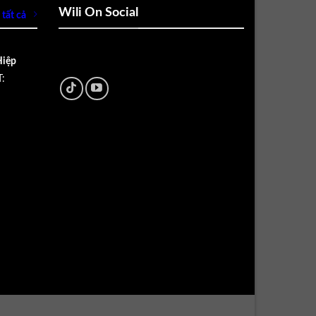
Wili On Social
tất cả
Hiệp
: