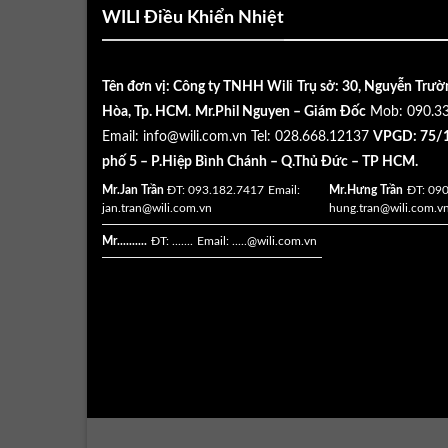
WILI Điều Khiển Nhiệt
Tên đơn vị: Công ty TNHH Wili
Trụ sở: 30, Nguyễn Trườ
Hòa, Tp. HCM.
Mr.Phil Nguyen – Giám Đốc
Mob: 090.3
Email:
info@wili.com.vn
Tel: 028.668.12137
VPGD: 75/1
phố 5 – P.Hiệp Bình Chánh – Q.Thủ Đức – TP HCM.
Mr.Jan Trần
ĐT: 093.182.7417
Email:
Mr.Hưng Trần
ĐT: 09
jan.tran@wili.com.vn
hung.tran@wili.com.v
Mr..........
ĐT: .......
Email: .....
@wili.com.vn