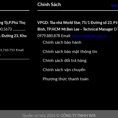
Chính Sách
Xem 
ng Tộ,P.Phú Thọ
VPGD: Tòa nhà World Star, 75/1 Đường số 23, P.
30.5673
................
Bình, TP.HCM
Mr.Ben Lee – Technical Manager
ĐT
 Đường 23, Khu
0979.880.878
Email:
technical@wili.com.vn
Chính sách bảo hành
03.710.753
Email:
Chính sách bảo mật thông tin
n
Chính sách đổi trả hàng
Chính sách vận chuyển
Phương thức thanh toán
Quyền sở hữu 2026 ©
CÔNG TY TNHH Wili