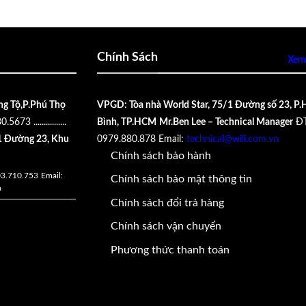
Chính Sách
Xem 
ng Tộ,P.Phú Thọ
VPGD: Tòa nhà World Star, 75/1 Đường số 23, P.
30.5673
................
Bình, TP.HCM
Mr.Ben Lee – Technical Manager
ĐT
 Đường 23, Khu
0979.880.878
Email:
technical@wili.com.vn
Chính sách bảo hành
03.710.753
Email:
Chính sách bảo mật thông tin
n
Chính sách đổi trả hàng
Chính sách vận chuyển
Phương thức thanh toán