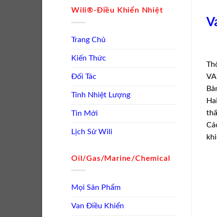
Wili®-Điều Khiển Nhiệt
V
Trang Chủ
Kiến Thức
Th
Đối Tác
VA
Bản
Tính Nhiệt Lượng
Hai
thấ
Tin Mới
Các
Lịch Sử Wili
khi
Oil/Gas/Marine/Chemical
Mọi Sản Phẩm
Van Điều Khiển