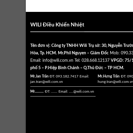
WILI Điều Khiển Nhiệt
Tên đơn vị: Công ty TNHH Wili
Trụ sở: 30, Nguyễn Trườ
Hòa, Tp. HCM.
Mr.Phil Nguyen – Giám Đốc
Mob: 090.3
Email:
info@wili.com.vn
Tel: 028.668.12137
VPGD: 75/1
phố 5 – P.Hiệp Bình Chánh – Q.Thủ Đức – TP HCM.
Mr.Jan Trần
ĐT: 093.182.7417
Email:
Mr.Hưng Trần
ĐT: 09
jan.tran@wili.com.vn
hung.tran@wili.com.v
Mr..........
ĐT: .......
Email: .....
@wili.com.vn