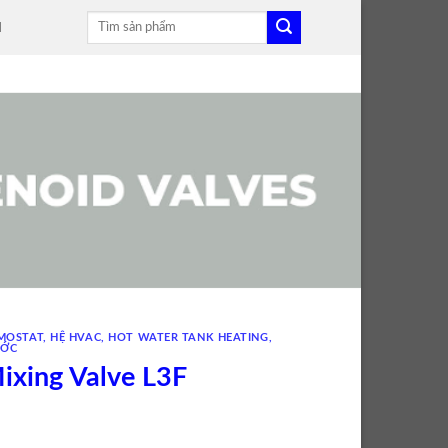
Tìm
H
kiếm:
RMOSTAT
,
HỆ HVAC
,
HOT WATER TANK HEATING
,
ƯỚC
ixing Valve L3F