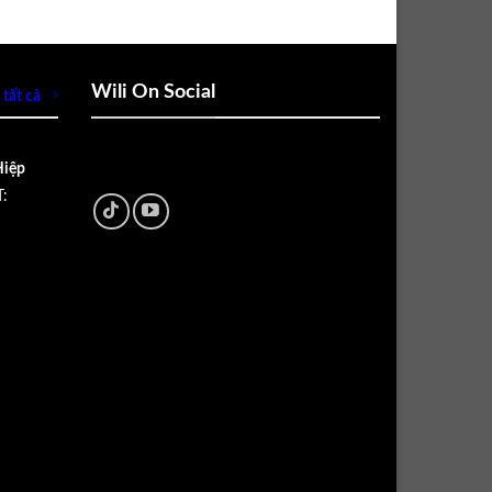
Wili On Social
tất cả
Hiệp
: