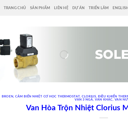
TRANG CHỦ
SẢN PHẨM
LIÊN HỆ
DỰ ÁN
TRIỂN LÃM
ENGLIS
BROEN
,
CẢM BIẾN NHIỆT CƠ HỌC THERMOSTAT
,
CLORIUS
,
ĐIỀU KHIỂN THE
VAN 3 NGẢ
,
VAN KHÁC
,
VAN N
Van Hòa Trộn Nhiệt Clorius M