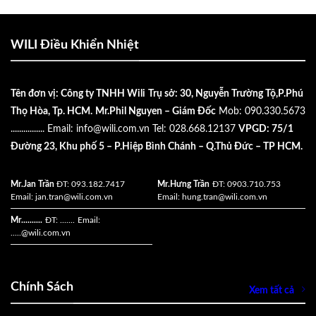
WILI Điều Khiển Nhiệt
Tên đơn vị: Công ty TNHH Wili
Trụ sở: 30, Nguyễn Trường Tộ,P.Phú
Thọ Hòa, Tp. HCM.
Mr.Phil Nguyen – Giám Đốc
Mob: 090.330.5673
................
Email:
info@wili.com.vn
Tel: 028.668.12137
VPGD: 75/1
Đường 23, Khu phố 5 – P.Hiệp Bình Chánh – Q.Thủ Đức – TP HCM.
Mr.Jan Trần
ĐT: 093.182.7417
Mr.Hưng Trần
ĐT: 0903.710.753
Email:
jan.tran@wili.com.vn
Email:
hung.tran@wili.com.vn
Mr..........
ĐT: .......
Email:
.....
@wili.com.vn
Chính Sách
Xem tất cả