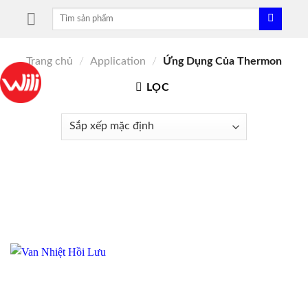
Skip
Tìm
to
kiếm:
content
Trang chủ
/
Application
/
Ứng Dụng Của Thermon
LỌC