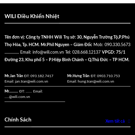
WILI Điều Khiển Nhiệt
Tên đơn vị: Công ty TNHH Wili
Trụ sở: 30, Nguyễn Trường Tộ,P.Phú
Thọ Hòa, Tp. HCM.
Mr.Phil Nguyen – Giám Đốc
Mob: 090.330.5673
................
Email:
info@wili.com.vn
Tel: 028.668.12137
VPGD: 75/1
Đường 23, Khu phố 5 – P.Hiệp Bình Chánh – Q.Thủ Đức – TP HCM.
Mr.Jan Trần
ĐT: 093.182.7417
Mr.Hưng Trần
ĐT: 0903.710.753
Email:
jan.tran@wili.com.vn
Email:
hung.tran@wili.com.vn
Mr..........
ĐT: .......
Email:
.....
@wili.com.vn
Chính Sách
Xem tất cả