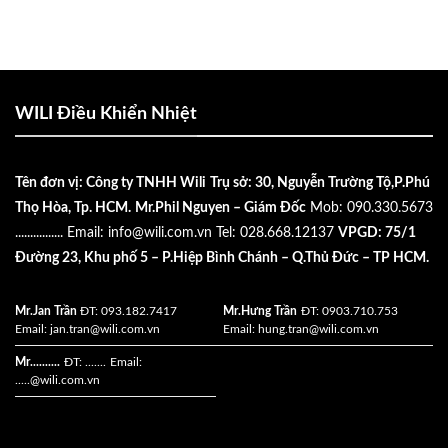
WILI Điều Khiển Nhiệt
Tên đơn vị: Công ty TNHH Wili
Trụ sở: 30, Nguyễn Trường Tộ,P.Phú
Thọ Hòa, Tp. HCM.
Mr.Phil Nguyen – Giám Đốc
Mob: 090.330.5673
................
Email:
info@wili.com.vn
Tel: 028.668.12137
VPGD: 75/1
Đường 23, Khu phố 5 – P.Hiệp Bình Chánh – Q.Thủ Đức – TP HCM.
Mr.Jan Trần
ĐT: 093.182.7417
Mr.Hưng Trần
ĐT: 0903.710.753
Email:
jan.tran@wili.com.vn
Email:
hung.tran@wili.com.vn
Mr..........
ĐT: .......
Email:
.....
@wili.com.vn