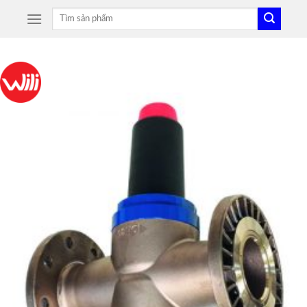
Skip
Tìm
to
kiếm:
content