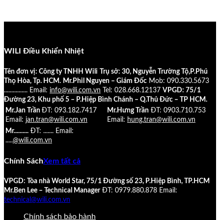
WILI Điều Khiển Nhiệt
Tên đơn vị: Công ty TNHH Wili
Trụ sở: 30, Nguyễn Trường Tộ,P.Phú
Thọ Hòa, Tp. HCM.
Mr.Phil Nguyen – Giám Đốc
Mob: 090.330.5673
................
Email:
info@wili.com.vn
Tel: 028.668.12137
VPGD: 75/1
Đường 23, Khu phố 5 – P.Hiệp Bình Chánh – Q.Thủ Đức – TP HCM.
Mr.Jan Trần
ĐT: 093.182.7417
Mr.Hưng Trần
ĐT: 0903.710.753
Email:
jan.tran@wili.com.vn
Email:
hung.tran@wili.com.vn
Mr..........
ĐT: .......
Email:
.....
@wili.com.vn
Chính Sách
Xem tất cả
VPGD: Tòa nhà World Star, 75/1 Đường số 23, P.Hiệp Bình, TP.HCM
Mr.Ben Lee – Technical Manager
ĐT: 0979.880.878
Email:
technical@wili.com.vn
Chính sách bảo hành