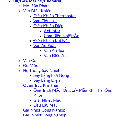
Oil/Gas/Marine/Chemical
Mọi Sản Phẩm
Van Điều Khiển
Điều Khiển Thermostat
Van Tiết Lưu
Điều Khiển Điện
Actuator
Cảm Biến Nhiệt/Áp
Điều Khiển Khí Nén
Van Áp Suất
Van An Toàn
Van Điều Áp
Van Cơ
Đo Mức
Hệ Thống Sấy Nhiệt
Sấy Bằng Hơi Nóng
Sấy Bằng Điện
Quan Trắc Khí Thải
Ống Trích Mẫu ,Ống Lấy Mẫu Khí Thải Ống
Khói
Giải Nhiệt Mẫu
Đầu Lấy Mẫu
Gia Nhiệt Công Nghiệp
Giải Nhiệt Công Nghiệp