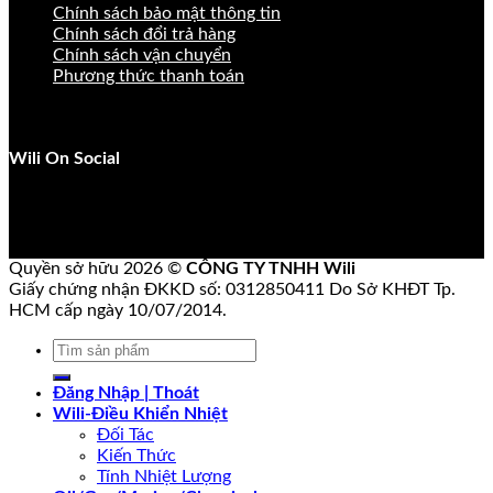
Chính sách bảo mật thông tin
Chính sách đổi trả hàng
Chính sách vận chuyển
Phương thức thanh toán
Wili On Social
Quyền sở hữu 2026 ©
CÔNG TY TNHH Wili
Giấy chứng nhận ĐKKD số: 0312850411 Do Sở KHĐT Tp.
HCM cấp ngày 10/07/2014.
Tìm
kiếm:
Đăng Nhập | Thoát
Wili-Điều Khiển Nhiệt
Đối Tác
Kiến Thức
Tính Nhiệt Lượng