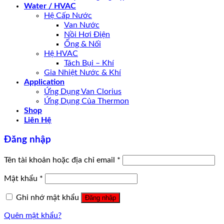
Water / HVAC
Hệ Cấp Nước
Van Nước
Nồi Hơi Điện
Ống & Nối
Hệ HVAC
Tách Bụi – Khí
Gia Nhiệt Nước & Khí
Application
Ứng Dụng Van Clorius
Ứng Dụng Của Thermon
Shop
Liên Hệ
Đăng nhập
Tên tài khoản hoặc địa chỉ email
*
Mật khẩu
*
Ghi nhớ mật khẩu
Đăng nhập
Quên mật khẩu?