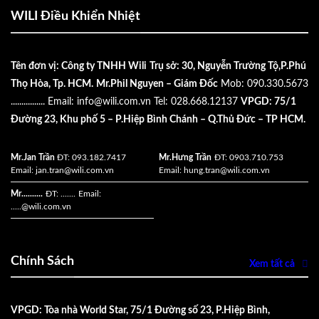
WILI Điều Khiển Nhiệt
Tên đơn vị: Công ty TNHH Wili
Trụ sở: 30, Nguyễn Trường Tộ,P.Phú
Thọ Hòa, Tp. HCM.
Mr.Phil Nguyen – Giám Đốc
Mob: 090.330.5673
................
Email:
info@wili.com.vn
Tel: 028.668.12137
VPGD: 75/1
Đường 23, Khu phố 5 – P.Hiệp Bình Chánh – Q.Thủ Đức – TP HCM.
Mr.Jan Trần
ĐT: 093.182.7417
Mr.Hưng Trần
ĐT: 0903.710.753
Email:
jan.tran@wili.com.vn
Email:
hung.tran@wili.com.vn
Mr..........
ĐT: .......
Email:
.....
@wili.com.vn
Chính Sách
Xem tất cả
VPGD: Tòa nhà World Star, 75/1 Đường số 23, P.Hiệp Bình,