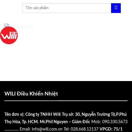
Skip
Tìm
to
kiếm:
content
WILI Điều Khiển Nhiệt
Tên đơn vị: Công ty TNHH Wili
Trụ sở: 30, Nguyễn Trường Tộ,P.Phú
Thọ Hòa, Tp. HCM.
Mr.Phil Nguyen – Giám Đốc
Mob: 090.330.5673
................
Email:
info@wili.com.vn
Tel: 028.668.12137
VPGD: 75/1