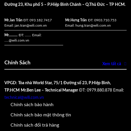
Đường 23, Khu phố 5 – P.Hiệp Bình Chánh – Q.Thủ Đức – TP HCM.
Mr.Jan Trần
ĐT: 093.182.7417
Mr.Hưng Trần
ĐT: 0903.710.753
Email:
jan.tran@wili.com.vn
Email:
hung.tran@wili.com.vn
Mr..........
ĐT: .......
Email:
.....
@wili.com.vn
Chính Sách
Xem tất cả
VPGD: Tòa nhà World Star, 75/1 Đường số 23, P.Hiệp Bình,
TP.HCM
Mr.Ben Lee – Technical Manager
ĐT: 0979.880.878
Email:
technical@wili.com.vn
Chính sách bảo hành
Chính sách bảo mật thông tin
Chính sách đổi trả hàng