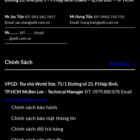
Đường 23, Khu phố 5 – P.Hiệp Bình Chánh – Q.Thủ Đức – TP HCM.
Mr.Jan Trần
ĐT: 093.182.7417
Mr.Hưng Trần
ĐT: 0903.710.753
Email:
jan.tran@wili.com.vn
Email:
hung.tran@wili.com.vn
Mr..........
ĐT: .......
Email:
.....
@wili.com.vn
Chính Sách
Xem tất cả
VPGD: Tòa nhà World Star, 75/1 Đường số 23, P.Hiệp Bình,
TP.HCM
Mr.Ben Lee – Technical Manager
ĐT: 0979.880.878
Email:
technical@wili.com.vn
Chính sách bảo hành
Chính sách bảo mật thông tin
Chính sách đổi trả hàng
Chính sách vận chuyển