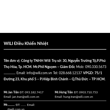
WILI Điều Khiển Nhiệt
Tên đơn vị: Công ty TNHH Wili
Trụ sở: 30, Nguyễn Trường Tộ,P.Phú
Thọ Hòa, Tp. HCM.
Mr.Phil Nguyen – Giám Đốc
Mob: 090.330.5673
................
Email:
info@wili.com.vn
Tel: 028.668.12137
VPGD: 75/1
Đường 23, Khu phố 5 – P.Hiệp Bình Chánh – Q.Thủ Đức – TP HCM.
Mr.Jan Trần
ĐT: 093.182.7417
Mr.Hưng Trần
ĐT: 0903.710.753
Email:
jan.tran@wili.com.vn
Email:
hung.tran@wili.com.vn
Mr..........
ĐT: .......
Email:
.....
@wili.com.vn