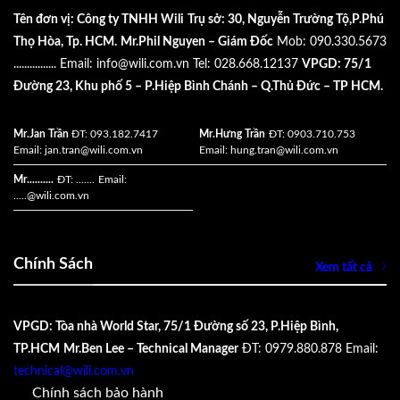
Tên đơn vị: Công ty TNHH Wili
Trụ sở: 30, Nguyễn Trường Tộ,P.Phú
Thọ Hòa, Tp. HCM.
Mr.Phil Nguyen – Giám Đốc
Mob: 090.330.5673
................
Email:
info@wili.com.vn
Tel: 028.668.12137
VPGD: 75/1
Đường 23, Khu phố 5 – P.Hiệp Bình Chánh – Q.Thủ Đức – TP HCM.
Mr.Jan Trần
ĐT: 093.182.7417
Mr.Hưng Trần
ĐT: 0903.710.753
Email:
jan.tran@wili.com.vn
Email:
hung.tran@wili.com.vn
Mr..........
ĐT: .......
Email:
.....
@wili.com.vn
Chính Sách
Xem tất cả
VPGD: Tòa nhà World Star, 75/1 Đường số 23, P.Hiệp Bình,
TP.HCM
Mr.Ben Lee – Technical Manager
ĐT: 0979.880.878
Email:
technical@wili.com.vn
Chính sách bảo hành