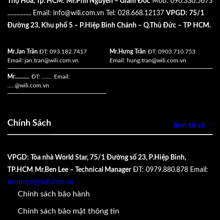
Thọ Hòa, Tp. HCM.
Mr.Phil Nguyen – Giám Đốc
Mob: 090.330.5673
................
Email:
info@wili.com.vn
Tel: 028.668.12137
VPGD: 75/1
Đường 23, Khu phố 5 – P.Hiệp Bình Chánh – Q.Thủ Đức – TP HCM.
Mr.Jan Trần
ĐT: 093.182.7417
Mr.Hưng Trần
ĐT: 0903.710.753
Email:
jan.tran@wili.com.vn
Email:
hung.tran@wili.com.vn
Mr..........
ĐT: .......
Email:
.....
@wili.com.vn
Chính Sách
Xem tất cả
VPGD: Tòa nhà World Star, 75/1 Đường số 23, P.Hiệp Bình,
TP.HCM
Mr.Ben Lee – Technical Manager
ĐT: 0979.880.878
Email:
technical@wili.com.vn
Chính sách bảo hành
Chính sách bảo mật thông tin