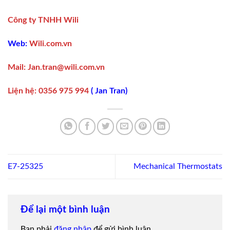
Công ty TNHH Wili
Web:
Wili.com.vn
Mail:
Jan.tran@wili.com.vn
Liện hệ
:
0356 975 994
(
Jan Tran
)
E7-25325
Mechanical Thermostats
Để lại một bình luận
Bạn phải
đăng nhập
để gửi bình luận.