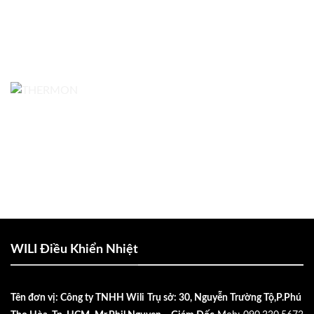
WILI Điều Khiển Nhiệt
Tên đơn vị: Công ty TNHH Wili
Trụ sở: 30, Nguyễn Trường Tộ,P.Phú