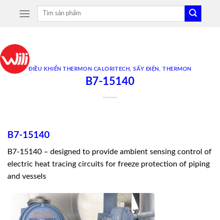
Skip
Tìm
to
kiếm:
content
ĐIỀU KHIỂN THERMON CALORITECH
,
SẤY ĐIỆN
,
THERMON
B7-15140
B7-15140
B7-15140 – designed to provide ambient sensing control of
electric heat tracing circuits for freeze protection of piping
and vessels