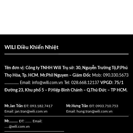
WILI Điều Khiển Nhiệt
Tên đơn vị: Công ty TNHH Wili
Trụ sở: 30, Nguyễn Trường Tộ,P.Phú
Thọ Hòa, Tp. HCM.
Mr.Phil Nguyen – Giám Đốc
Mob: 090.330.5673
................
Email:
info@wili.com.vn
Tel: 028.668.12137
VPGD: 75/1
Đường 23, Khu phố 5 – P.Hiệp Bình Chánh – Q.Thủ Đức – TP HCM.
Mr.Jan Trần
ĐT: 093.182.7417
Mr.Hưng Trần
ĐT: 0903.710.753
Email:
jan.tran@wili.com.vn
Email:
hung.tran@wili.com.vn
Mr..........
ĐT: .......
Email:
.....
@wili.com.vn