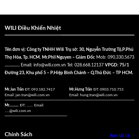
WILI Điều Khiển Nhiệt
Tên đơn vị: Công ty TNHH Wili
Trụ sở: 30, Nguyễn Trường Tộ,P.Phú
Thọ Hòa, Tp. HCM.
Mr.Phil Nguyen – Giám Đốc
Mob: 090.330.5673
................
Email:
info@wili.com.vn
Tel: 028.668.12137
VPGD: 75/1
Đường 23, Khu phố 5 – P.Hiệp Bình Chánh – Q.Thủ Đức – TP HCM.
Mr.Jan Trần
ĐT: 093.182.7417
Mr.Hưng Trần
ĐT: 0903.710.753
Email:
jan.tran@wili.com.vn
Email:
hung.tran@wili.com.vn
Mr..........
ĐT: .......
Email:
.....
@wili.com.vn
Chính Sách
Xem tất cả