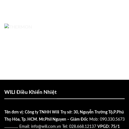
WILI Điều Khiển Nhiệt
Tên đơn vị: Công ty TNHH Wili
Trụ sở: 30, Nguyễn Trường Tộ,P.Phú
Thọ Hòa, Tp. HCM.
Mr.Phil Nguyen – Giám Đốc
Mob: 090.330.5673
................
Email:
info@wili.com.vn
Tel: 028.668.12137
VPGD: 75/1