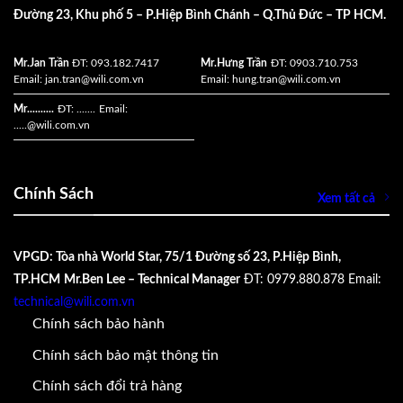
Đường 23, Khu phố 5 – P.Hiệp Bình Chánh – Q.Thủ Đức – TP HCM.
Mr.Jan Trần
ĐT: 093.182.7417
Mr.Hưng Trần
ĐT: 0903.710.753
Email:
jan.tran@wili.com.vn
Email:
hung.tran@wili.com.vn
Mr..........
ĐT: .......
Email:
.....
@wili.com.vn
Chính Sách
Xem tất cả
VPGD: Tòa nhà World Star, 75/1 Đường số 23, P.Hiệp Bình,
TP.HCM
Mr.Ben Lee – Technical Manager
ĐT: 0979.880.878
Email:
technical@wili.com.vn
Chính sách bảo hành
Chính sách bảo mật thông tin
Chính sách đổi trả hàng