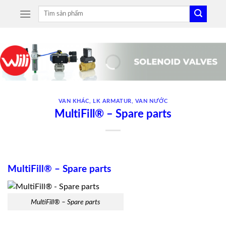
Skip
Tìm
to
kiếm:
content
VAN KHÁC
,
LK ARMATUR
,
VAN NƯỚC
MultiFill® – Spare parts
MultiFill® – Spare parts
MultiFill® – Spare parts