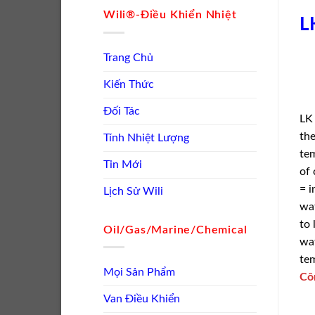
Wili®-Điều Khiển Nhiệt
L
Trang Chủ
Kiến Thức
Đối Tác
LK 
the
Tính Nhiệt Lượng
tem
Tin Mới
of 
= i
Lịch Sử Wili
wat
to 
Oil/Gas/Marine/Chemical
wat
tem
Mọi Sản Phẩm
Cô
Van Điều Khiển