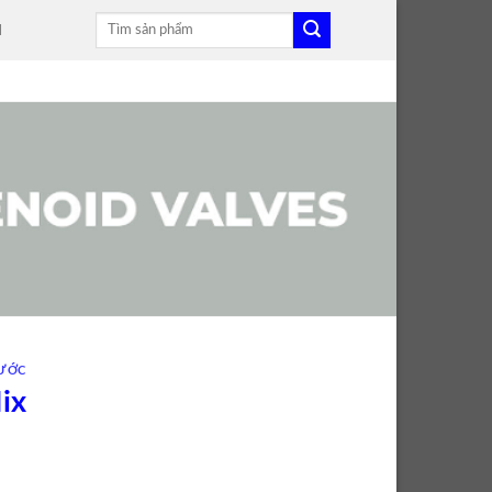
Tìm
H
kiếm:
ƯỚC
ix