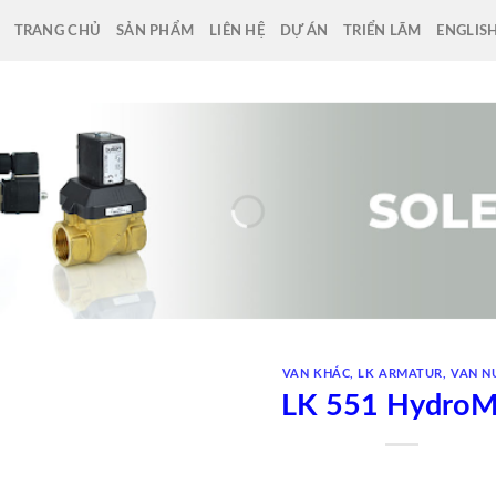
TRANG CHỦ
SẢN PHẨM
LIÊN HỆ
DỰ ÁN
TRIỂN LÃM
ENGLIS
VAN KHÁC
,
LK ARMATUR
,
VAN N
LK 551 HydroM