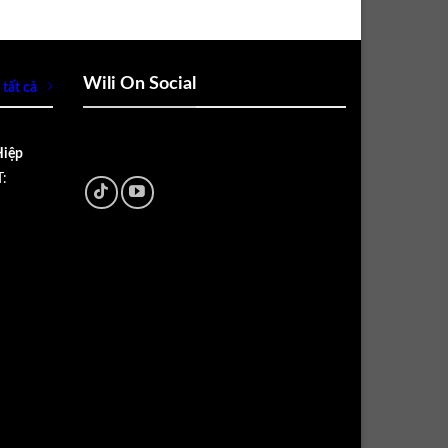
Wili On Social
tất cả
Hiệp
: