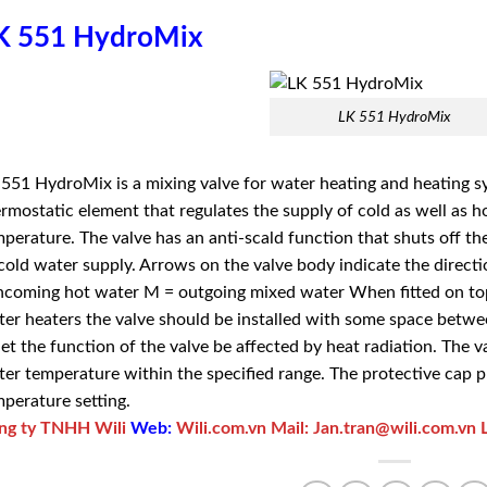
K 551 HydroMix
LK 551 HydroMix
551 HydroMix is a mixing valve for water heating and heating s
rmostatic element that regulates the supply of cold as well as ho
perature. The valve has an anti-scald function that shuts off the
cold water supply. Arrows on the valve body indicate the direct
ncoming hot water M = outgoing mixed water When fitted on top 
er heaters the valve should be installed with some space betwee
let the function of the valve be affected by heat radiation. The 
er temperature within the specified range. The ­protective cap p
perature setting.
ng ty TNHH Wili
Web:
Wili.com.vn
Mail:
Jan.tran@wili.com.vn