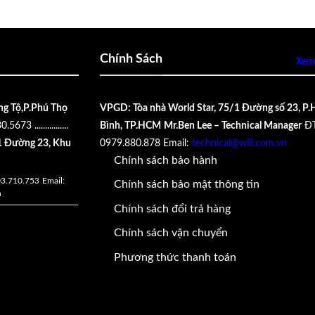
Chính Sách
Xem 
ng Tộ,P.Phú Thọ
VPGD: Tòa nhà World Star, 75/1 Đường số 23, P.
30.5673
................
Bình, TP.HCM
Mr.Ben Lee – Technical Manager
ĐT
 Đường 23, Khu
0979.880.878
Email:
technical@wili.com.vn
Chính sách bảo hành
03.710.753
Email:
Chính sách bảo mật thông tin
n
Chính sách đổi trả hàng
Chính sách vận chuyển
Phương thức thanh toán