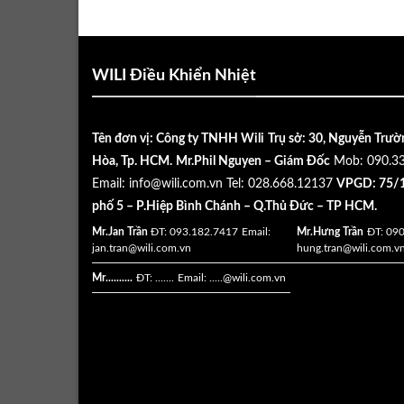
WILI Điều Khiển Nhiệt
Tên đơn vị: Công ty TNHH Wili
Trụ sở: 30, Nguyễn Trườ
Hòa, Tp. HCM.
Mr.Phil Nguyen – Giám Đốc
Mob: 090.3
Email:
info@wili.com.vn
Tel: 028.668.12137
VPGD: 75/1
phố 5 – P.Hiệp Bình Chánh – Q.Thủ Đức – TP HCM.
Mr.Jan Trần
ĐT: 093.182.7417
Email:
Mr.Hưng Trần
ĐT: 09
jan.tran@wili.com.vn
hung.tran@wili.com.v
Mr..........
ĐT: .......
Email: .....
@wili.com.vn