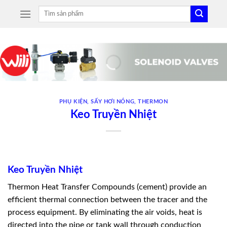
Skip
Tìm
to
kiếm:
content
PHỤ KIỆN
,
SẤY HƠI NÓNG
,
THERMON
Keo Truyền Nhiệt
Keo Truyền Nhiệt
Thermon Heat Transfer Compounds (cement) provide an
efﬁcient thermal connection between the tracer and the
process equipment. By eliminating the air voids, heat is
directed into the pipe or tank wall through conduction