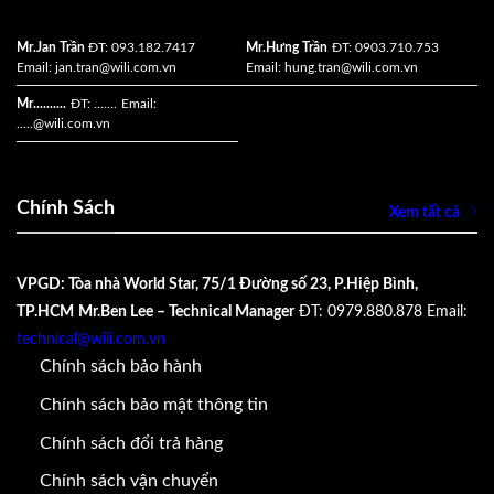
Mr.Jan Trần
ĐT: 093.182.7417
Mr.Hưng Trần
ĐT: 0903.710.753
Email:
jan.tran@wili.com.vn
Email:
hung.tran@wili.com.vn
Mr..........
ĐT: .......
Email:
.....
@wili.com.vn
Chính Sách
Xem tất cả
VPGD: Tòa nhà World Star, 75/1 Đường số 23, P.Hiệp Bình,
TP.HCM
Mr.Ben Lee – Technical Manager
ĐT: 0979.880.878
Email:
technical@wili.com.vn
Chính sách bảo hành
Chính sách bảo mật thông tin
Chính sách đổi trả hàng
Chính sách vận chuyển