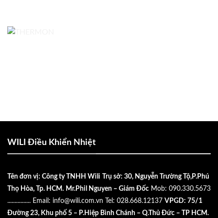
WILI Điều Khiển Nhiệt
Tên đơn vị: Công ty TNHH Wili
Trụ sở: 30, Nguyễn Trường Tộ,P.Phú
Thọ Hòa, Tp. HCM.
Mr.Phil Nguyen – Giám Đốc
Mob: 090.330.5673
................
Email:
info@wili.com.vn
Tel: 028.668.12137
VPGD: 75/1
Đường 23, Khu phố 5 – P.Hiệp Bình Chánh – Q.Thủ Đức – TP HCM.