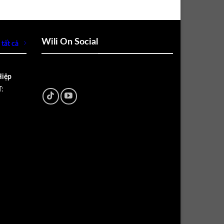
Wili On Social
tất cả
Hiệp
: