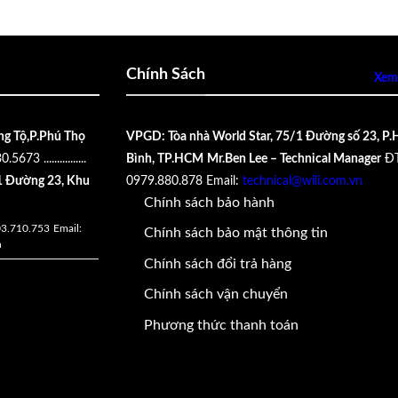
Chính Sách
Xem 
ng Tộ,P.Phú Thọ
VPGD: Tòa nhà World Star, 75/1 Đường số 23, P.
30.5673
................
Bình, TP.HCM
Mr.Ben Lee – Technical Manager
ĐT
 Đường 23, Khu
0979.880.878
Email:
technical@wili.com.vn
Chính sách bảo hành
03.710.753
Email:
Chính sách bảo mật thông tin
n
Chính sách đổi trả hàng
Chính sách vận chuyển
Phương thức thanh toán