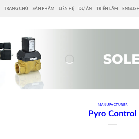
TRANG CHỦ
SẢN PHẨM
LIÊN HỆ
DỰ ÁN
TRIỂN LÃM
ENGLIS
MANUFACTURER
Pyro Control