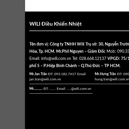
WILI Điều Khiển Nhiệt
Tên đơn vị: Công ty TNHH Wili
Trụ sở: 30, Nguyễn Trườ
Hòa, Tp. HCM.
Mr.Phil Nguyen – Giám Đốc
Mob: 090.3
Email:
info@wili.com.vn
Tel: 028.668.12137
VPGD: 75/1
phố 5 – P.Hiệp Bình Chánh – Q.Thủ Đức – TP HCM.
Mr.Jan Trần
ĐT: 093.182.7417
Email:
Mr.Hưng Trần
ĐT: 09
jan.tran@wili.com.vn
hung.tran@wili.com.v
Mr..........
ĐT: .......
Email: .....
@wili.com.vn