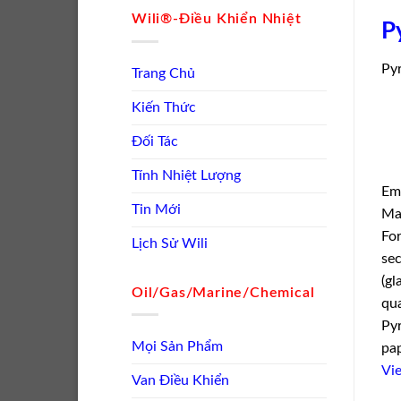
Wili®-Điều Khiển Nhiệt
P
Py
Trang Chủ
Kiến Thức
Đối Tác
Tính Nhiệt Lượng
Em
Tin Mới
Ma
For
Lịch Sử Wili
sec
(gl
Oil/Gas/Marine/Chemical
qua
Pyr
Mọi Sản Phẩm
pap
Vie
Van Điều Khiển