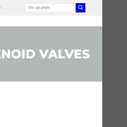
Tìm
H
kiếm: