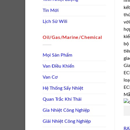
nhi
kết
Tin Mới
thủ
Lịch Sử Wili
với
hợ
kiể
Oil/Gas/Marine/Chemical
bộ 
ti
Mọi Sản Phẩm
gia
Gi
Van Điều Khiển
ECM
Van Cơ
loại
ECM
Hệ Thống Sấy Nhiệt
Mẫ
Quan Trắc Khí Thải
Gia Nhiệt Công Nghiệp
Giải Nhiệt Công Nghiệp
RA