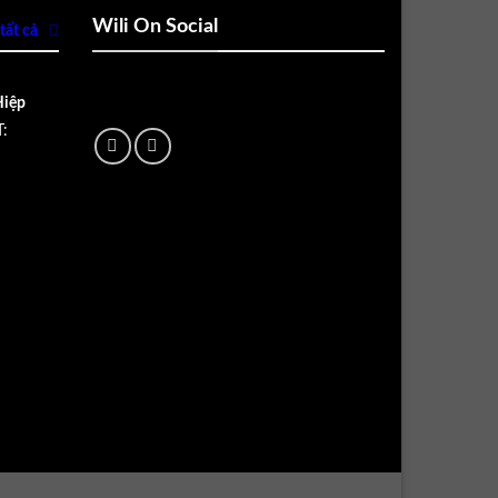
Wili On Social
tất cả
Hiệp
: