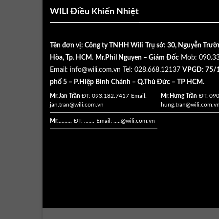
WILI Điều Khiển Nhiệt
Tên đơn vị: Công ty TNHH Wili
Trụ sở: 30, Nguyễn Trườ
Hòa, Tp. HCM.
Mr.Phil Nguyen – Giám Đốc
Mob: 090.3
Email:
info@wili.com.vn
Tel: 028.668.12137
VPGD: 75/1
phố 5 – P.Hiệp Bình Chánh – Q.Thủ Đức – TP HCM.
Mr.Jan Trần
ĐT: 093.182.7417
Email:
Mr.Hưng Trần
ĐT: 09
jan.tran@wili.com.vn
hung.tran@wili.com.v
Mr..........
ĐT: .......
Email: .....
@wili.com.vn