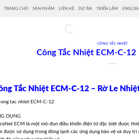
TRANG CHỦ
SẢN PHẨM
LIÊN HỆ
DỰ ÁN
TRIỂN LÃM
ENGLIS
CÔNG TẮC NHIỆT
Công Tắc Nhiệt ECM-C-12 
ông Tắc Nhiệt ECM-C-12 – Rờ Le Nhiệ
G DỤNG
ceNet ECM là một mô-đun điều khiển điện tử đặc biệt được thiế
n được sử dụng trong đông lạnh các ứng dụng bảo vệ và duy trì 