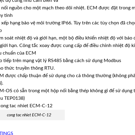
ệt độ cũng như cảm biến và
 nối nguồn cho một mạch theo dõi nhiệt. ECM được đặt trong mộ
y tinh
 xếp hạng bảo vệ môi trường IP66. Tùy trên các tùy chọn đã c
p
m soát nhiệt độ và giới hạn, một bộ điều khiển nhiệt độ với báo
giới hạn. Công tắc xoay được cung cấp để điều chỉnh nhiệt độ ki
êu chuẩn của ECM
o tiếp trên mạng vật lý RS485 bằng cách sử dụng Modbus
ao thức truyền thông RTU.
 được chấp thuận để sử dụng cho cả thông thường (không phân
).
-OS có sẵn trong một hộp nối bằng thép không gỉ để sử dụng t
u TEP0138)
cong tac nhiet ECM-C-12
TINGS