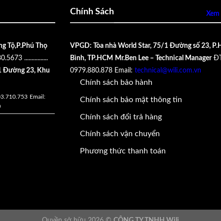
Chính Sách
Xem 
ng Tộ,P.Phú Thọ
VPGD: Tòa nhà World Star, 75/1 Đường số 23, P.
30.5673
................
Bình, TP.HCM
Mr.Ben Lee – Technical Manager
ĐT
 Đường 23, Khu
0979.880.878
Email:
technical@wili.com.vn
Chính sách bảo hành
03.710.753
Email:
Chính sách bảo mật thông tin
n
Chính sách đổi trả hàng
Chính sách vận chuyển
Phương thức thanh toán
Quyền sở hữu 2026 ©
CÔNG TY TNHH Wili