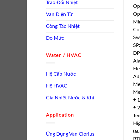
Trao Đổi Nhiệt
Op
Op
Van Điện Từ
Mi
Công Tắc Nhiệt
Co
Swi
Đo Mức
SP
DP
Water / HVAC
Al
El
Hệ Cấp Nước
Adj
Me
Hệ HVAC
Me
Gia Nhiệt Nước & Khí
± 1
± 2
Application
Te
Hi
(au
Ứng Dụng Van Clorius
RT