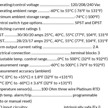
erating/control voltage …………………………. 120/208/240 Vac
erating ambient range …………-60°C to 55°C (-76°F to 131°F)
nimum ambient storage range……………………..-74°C (-100°F)
ntrol switch type options…………………………… SPST and DPST
tching current ratings 1
ST ………….30/30/20 amps 25°C, 40°C, 55°C (77°F, 104°F, 131°F
ST………….28/23/17 amps 25°C, 40°C, 55°C (77°F, 104°F, 131°F
arm output current rating …………………………………………… 2 A
ectrical connection …………………………………..terminal blocks 3
ustable temp. control range………..0°C to 500°C (32°F to 932°F)
asurement range …………………-60°C to 500°C (-76°F to 932°F)
asurement accuracy (ambient)
°C (0°C to +55°C) ± 1.8°F (32°F to +131°F)
°C (0°C to -60°C) ± 3.6°F (32°F to +131°F)
mperature sensor(s)……….100 Ohm three wire Platinum RTD
gh temp. alarm/trip…………………………………… programmable
to or manual reset)
D input circuitry ……………………………….intrinsically safe (Ex i)