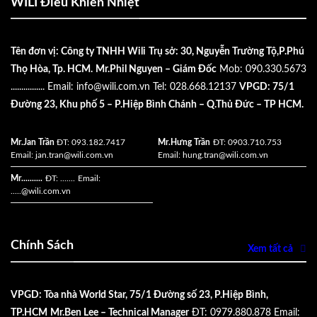
WILI Điều Khiển Nhiệt
Tên đơn vị: Công ty TNHH Wili
Trụ sở: 30, Nguyễn Trường Tộ,P.Phú
Thọ Hòa, Tp. HCM.
Mr.Phil Nguyen – Giám Đốc
Mob: 090.330.5673
................
Email:
info@wili.com.vn
Tel: 028.668.12137
VPGD: 75/1
Đường 23, Khu phố 5 – P.Hiệp Bình Chánh – Q.Thủ Đức – TP HCM.
Mr.Jan Trần
ĐT: 093.182.7417
Mr.Hưng Trần
ĐT: 0903.710.753
Email:
jan.tran@wili.com.vn
Email:
hung.tran@wili.com.vn
Mr..........
ĐT: .......
Email:
.....
@wili.com.vn
Chính Sách
Xem tất cả
VPGD: Tòa nhà World Star, 75/1 Đường số 23, P.Hiệp Bình,
TP.HCM
Mr.Ben Lee – Technical Manager
ĐT: 0979.880.878
Email: