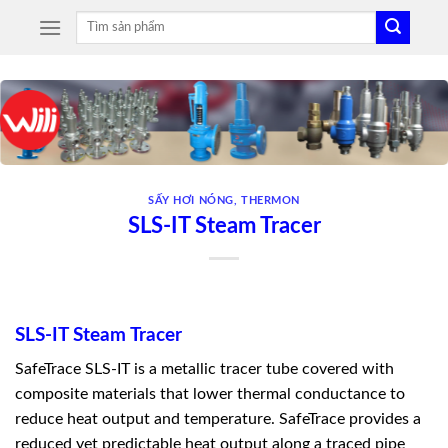
Skip
Tìm
to
kiếm:
content
SẤY HƠI NÓNG
,
THERMON
SLS-IT Steam Tracer
SLS-IT Steam Tracer
SafeTrace SLS-IT is a metallic tracer tube covered with
composite materials that lower thermal conductance to
reduce heat output and temperature. SafeTrace provides a
reduced yet predictable heat output along a traced pipe