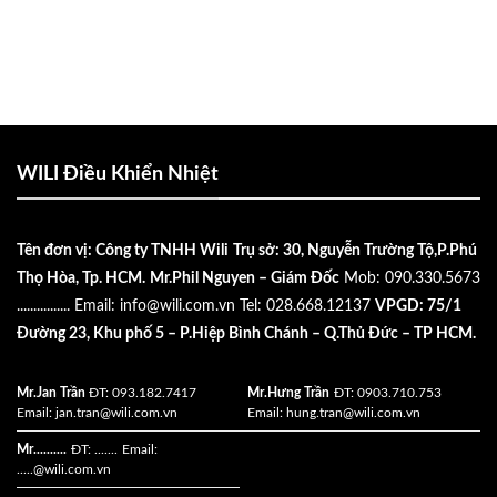
WILI Điều Khiển Nhiệt
Tên đơn vị: Công ty TNHH Wili
Trụ sở: 30, Nguyễn Trường Tộ,P.Phú
Thọ Hòa, Tp. HCM.
Mr.Phil Nguyen – Giám Đốc
Mob: 090.330.5673
................
Email:
info@wili.com.vn
Tel: 028.668.12137
VPGD: 75/1
Đường 23, Khu phố 5 – P.Hiệp Bình Chánh – Q.Thủ Đức – TP HCM.
Mr.Jan Trần
ĐT: 093.182.7417
Mr.Hưng Trần
ĐT: 0903.710.753
Email:
jan.tran@wili.com.vn
Email:
hung.tran@wili.com.vn
Mr..........
ĐT: .......
Email:
.....
@wili.com.vn