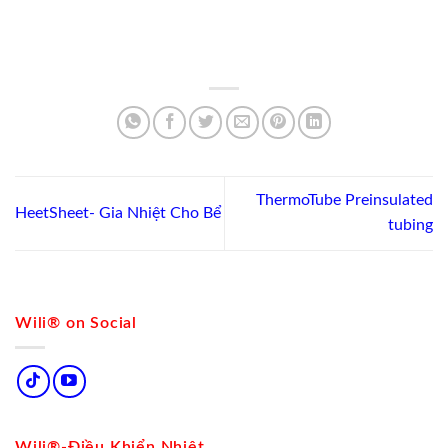
ThermoTube Preinsulated
HeetSheet- Gia Nhiệt Cho Bể
tubing
Wili® on Social
Wili®-Điều Khiển Nhiệt