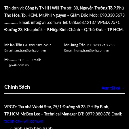
Tên đơn vị: Công ty TNHH Wili
Trụ sở: 30, Nguyễn Trường Tộ,P.Phú
Thọ Hòa, Tp. HCM.
Mr.Phil Nguyen – Giám Đốc
Mob: 090.330.5673
................
Email:
info@wili.com.vn
Tel: 028.668.12137
VPGD: 75/1
Đường 23, Khu phố 5 – P.Hiệp Bình Chánh – Q.Thủ Đức – TP HCM.
Mr.Jan Trần
ĐT: 093.182.7417
Mr.Hưng Trần
ĐT: 0903.710.753
Email:
jan.tran@wili.com.vn
Email:
hung.tran@wili.com.vn
Mr..........
ĐT: .......
Email:
.....
@wili.com.vn
Chính Sách
Xem tất cả
VPGD: Tòa nhà World Star, 75/1 Đường số 23, P.Hiệp Bình,
TP.HCM
Mr.Ben Lee – Technical Manager
ĐT: 0979.880.878
Email:
technical@wili.com.vn
Chính sách bảo hành